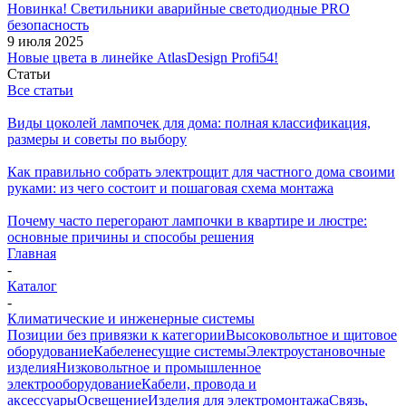
Новинка! Светильники аварийные светодиодные PRO
безопасность
9 июля 2025
Новые цвета в линейке AtlasDesign Profi54!
Статьи
Все статьи
Виды цоколей лампочек для дома: полная классификация,
размеры и советы по выбору
Как правильно собрать электрощит для частного дома своими
руками: из чего состоит и пошаговая схема монтажа
Почему часто перегорают лампочки в квартире и люстре:
основные причины и способы решения
Главная
-
Каталог
-
Климатические и инженерные системы
Позиции без привязки к категории
Высоковольтное и щитовое
оборудование
Кабеленесущие системы
Электроустановочные
изделия
Низковольтное и промышленное
электрооборудование
Кабели, провода и
аксессуары
Освещение
Изделия для электромонтажа
Связь,