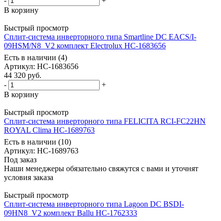
-
+
В корзину
Быстрый просмотр
Сплит-система инверторного типа Smartline DC EACS/I-
09HSM/N8_V2 комплект Electrolux НС-1683656
Есть в наличии (4)
Артикул
: НС-1683656
44 320
руб.
-
+
В корзину
Быстрый просмотр
Сплит-система инверторного типа FELICITA RCI-FC22HN
ROYAL Clima НС-1689763
Есть в наличии (10)
Артикул
: НС-1689763
Под заказ
Наши менеджеры обязательно свяжутся с вами и уточнят
условия заказа
Быстрый просмотр
Сплит-система инверторного типа Lagoon DC BSDI-
09HN8_V2 комплект Ballu НС-1762333