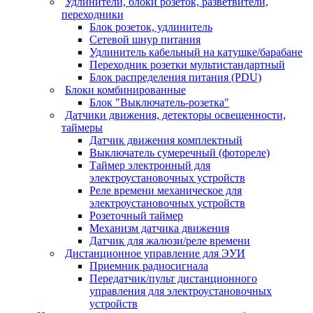
Удлинители, блоки розеток, разветвители,
переходники
Блок розеток, удлинитель
Сетевой шнур питания
Удлинитель кабельный на катушке/барабане
Переходник розетки мультистандартный
Блок распределения питания (PDU)
Блоки комбинированные
Блок "Выключатель-розетка"
Датчики движения, детекторы освещенности,
таймеры
Датчик движения комплектный
Выключатель сумеречный (фотореле)
Таймер электронный для
электроустановочных устройств
Реле времени механическое для
электроустановочных устройств
Розеточный таймер
Механизм датчика движения
Датчик для жалюзи/реле времени
Дистанционное управление для ЭУИ
Приемник радиосигнала
Передатчик/пульт дистанционного
управления для электроустановочных
устройств