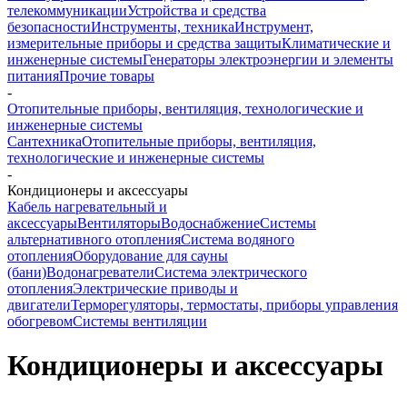
телекоммуникации
Устройства и средства
безопасности
Инструменты, техника
Инструмент,
измерительные приборы и средства защиты
Климатические и
инженерные системы
Генераторы электроэнергии и элементы
питания
Прочие товары
-
Отопительные приборы, вентиляция, технологические и
инженерные системы
Сантехника
Отопительные приборы, вентиляция,
технологические и инженерные системы
-
Кондиционеры и аксессуары
Кабель нагревательный и
аксессуары
Вентиляторы
Водоснабжение
Системы
альтернативного отопления
Система водяного
отопления
Оборудование для сауны
(бани)
Водонагреватели
Система электрического
отопления
Электрические приводы и
двигатели
Терморегуляторы, термостаты, приборы управления
обогревом
Системы вентиляции
Кондиционеры и аксессуары