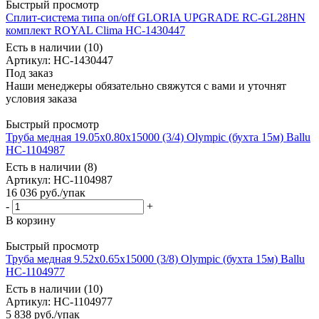
Быстрый просмотр
Сплит-система типа on/off GLORIA UPGRADE RC-GL28HN
комплект ROYAL Clima НС-1430447
Есть в наличии (10)
Артикул
: НС-1430447
Под заказ
Наши менеджеры обязательно свяжутся с вами и уточнят
условия заказа
Быстрый просмотр
Труба медная 19.05х0.80х15000 (3/4) Olympic (бухта 15м) Ballu
НС-1104987
Есть в наличии (8)
Артикул
: НС-1104987
16 036
руб.
/упак
-
+
В корзину
Быстрый просмотр
Труба медная 9.52х0.65х15000 (3/8) Olympic (бухта 15м) Ballu
НС-1104977
Есть в наличии (10)
Артикул
: НС-1104977
5 838
руб.
/упак