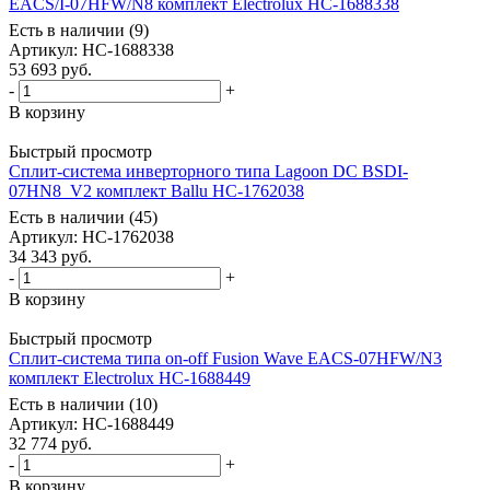
EACS/I-07HFW/N8 комплект Electrolux НС-1688338
Есть в наличии (9)
Артикул
: НС-1688338
53 693
руб.
-
+
В корзину
Быстрый просмотр
Сплит-система инверторного типа Lagoon DC BSDI-
07HN8_V2 комплект Ballu НС-1762038
Есть в наличии (45)
Артикул
: НС-1762038
34 343
руб.
-
+
В корзину
Быстрый просмотр
Сплит-система типа on-off Fusion Wave EACS-07HFW/N3
комплект Electrolux НС-1688449
Есть в наличии (10)
Артикул
: НС-1688449
32 774
руб.
-
+
В корзину