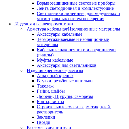
Взрывозащищенные световые приборы
Лента светодиодная и комплектующие
Светильники линейные, для модульных и
магистральных систем освещения
Изделия для электромонтажа
Арматура кабельная/Изоляционные материалы
Аксессуары кабельные
Термоусаживаемые и изоляционные
материалы
Кабельные наконечники и соединители
(гильзы)
Муфты кабельные
Аксессуары для светильников
Изделия крепежные, метизы
Анкерный крепеж
Втулки, резьбовые шпильки
Такелаж
Гайки, шайбы
Дюбели, Шурупы, саморезы
Болты, винты
Строительные смеси, герметик, клей,
растворитель
Заклепки
Гвозди
Разъемы, соединители