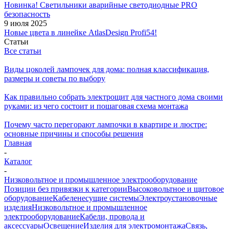
Новинка! Светильники аварийные светодиодные PRO
безопасность
9 июля 2025
Новые цвета в линейке AtlasDesign Profi54!
Статьи
Все статьи
Виды цоколей лампочек для дома: полная классификация,
размеры и советы по выбору
Как правильно собрать электрощит для частного дома своими
руками: из чего состоит и пошаговая схема монтажа
Почему часто перегорают лампочки в квартире и люстре:
основные причины и способы решения
Главная
-
Каталог
-
Низковольтное и промышленное электрооборудование
Позиции без привязки к категории
Высоковольтное и щитовое
оборудование
Кабеленесущие системы
Электроустановочные
изделия
Низковольтное и промышленное
электрооборудование
Кабели, провода и
аксессуары
Освещение
Изделия для электромонтажа
Связь,