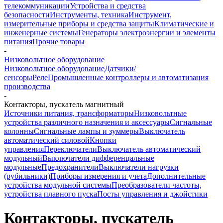
телекоммуникации
Устройства и средства
безопасности
Инструменты, техника
Инструмент,
измерительные приборы и средства защиты
Климатические и
инженерные системы
Генераторы электроэнергии и элементы
питания
Прочие товары
-
Низковольтное оборудование
Низковольтное оборудование
Датчики/
сенсоры
Реле
Промышленные контроллеры и автоматизация
производства
-
Контакторы, пускатель магнитный
Источники питания, трансформаторы
Низковольтные
устройства различного назначения и аксессуары
Сигнальные
колонны
Сигнальные лампы и зуммеры
Выключатель
автоматический силовой
Кнопки
управления
Переключатели
Выключатель автоматический
модульный
Выключатели дифференцальные
модульные
Предохранители
Выключатели нагрузки
(рубильники)
Приборы измерения и учета
Дополнительные
устройства модульной системы
Преобразователи частоты,
устройства плавного пуска
Посты управления и джойстики
Контакторы, пускатель