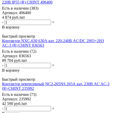
220В IP55 (R) CHINT 496400
Есть в наличии (383)
Артикул
: 496400
4 874
руб.
/шт
-
+
В корзину
Быстрый просмотр
Контактор NXC-630 630А кат. 220-240В AC/DC 2НО+2НЗ
AC-3 (R) CHINT 836563
Есть в наличии (72)
Артикул
: 836563
89 704
руб.
/шт
-
+
В корзину
Быстрый просмотр
Контактор реверсивный NC2-265NS 265А кат. 230В AC AC-3
(R) CHINT 235992
Есть в наличии (73)
Артикул
: 235992
42 590
руб.
/шт
-
+