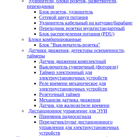
Удлинители, блоки розеток, разветвители,
переходники
Блок розеток, удлинитель
Сетевой шнур питания
Удлинитель кабельный на катушке/барабане
Переходник розетки мультистандартный
Блок распределения питания (PDU)
Блоки комбинированные
Блок "Выключатель-розетка"
Датчики движения, детекторы освещенности,
таймеры
Датчик движения комплектный
Выключатель сумеречный (фотореле)
Таймер электронный для
электроустановочных устройств
Реле времени механическое для
электроустановочных устройств
Розеточный таймер
Механизм датчика движения
Датчик для жалюзи/реле времени
Дистанционное управление для ЭУИ
Приемник радиосигнала
Передатчик/пульт дистанционного
управления для электроустановочных
устройств