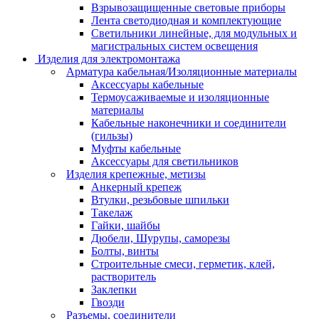
Взрывозащищенные световые приборы
Лента светодиодная и комплектующие
Светильники линейные, для модульных и
магистральных систем освещения
Изделия для электромонтажа
Арматура кабельная/Изоляционные материалы
Аксессуары кабельные
Термоусаживаемые и изоляционные
материалы
Кабельные наконечники и соединители
(гильзы)
Муфты кабельные
Аксессуары для светильников
Изделия крепежные, метизы
Анкерный крепеж
Втулки, резьбовые шпильки
Такелаж
Гайки, шайбы
Дюбели, Шурупы, саморезы
Болты, винты
Строительные смеси, герметик, клей,
растворитель
Заклепки
Гвозди
Разъемы, соединители