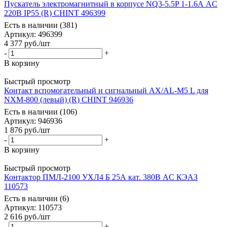
Пускатель электромагнитный в корпусе NQ3-5.5P 1-1.6А AC
220В IP55 (R) CHINT 496399
Есть в наличии (381)
Артикул
: 496399
4 377
руб.
/шт
-
+
В корзину
Быстрый просмотр
Контакт вспомогательный и сигнальный AX/AL-M5 L для
NXM-800 (левый) (R) CHINT 946936
Есть в наличии (106)
Артикул
: 946936
1 876
руб.
/шт
-
+
В корзину
Быстрый просмотр
Контактор ПМЛ-2100 УХЛ4 Б 25А кат. 380В AC КЭАЗ
110573
Есть в наличии (6)
Артикул
: 110573
2 616
руб.
/шт
-
+