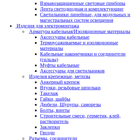
Взрывозащищенные световые приборы
Лента светодиодная и комплектующие
Светильники линейные, для модульных и
магистральных систем освещения
Изделия для электромонтажа
Арматура кабельная/Изоляционные материалы
Аксессуары кабельные
Термоусаживаемые и изоляционные
материалы
Кабельные наконечники и соединители
(гильзы)
Муфты кабельные
Аксессуары для светильников
Изделия крепежные, метизы
Анкерный крепеж
Втулки, резьбовые шпильки
Такелаж
Гайки, шайбы
Дюбели, Шурупы, саморезы
Болты, винты
Строительные смеси, герметик, клей,
растворитель
Заклепки
Гвозди
Разъемы, соединители