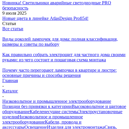
Новинка! Светильники аварийные светодиодные PRO
безопасность
9 июля 2025
Новые цвета в линейке AtlasDesign Profi54!
Статьи
Все статьи
Виды цоколей лампочек для дома: полная классификация,
размеры и советы по выбору
Как правильно собрать электрощит для частного дома своими
руками: из чего состоит и пошаговая схема монтажа
Почему часто перегорают лампочки в квартире и люстре:
основные причины и способы решения
Главная
-
Каталог
-
Низковольтное и промышленное электрооборудование
Позиции без привязки к категории
Высоковольтное и щитовое
оборудование
Кабеленесущие системы
Электроустановочные
изделия
Низковольтное и промышленное
электрооборудование
Кабели, провода и
аксессуары
Освещение
Изделия для электромонтажа
Связь,