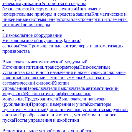
телекоммуникации
Устройства и средства
безопасности
Инструменты, техника
Инструмент,
измерительные приборы и средства защиты
Климатические и
инженерные системы
Генераторы электроэнергии и элементы
питания
Прочие товары
-
Низковольтное оборудование
Низковольтное оборудование
Датчики/
сенсоры
Реле
Промышленные контроллеры и автоматизация
производства
-
Выключатель автоматический модульный
Источники питания, трансформаторы
Низковольтные
устройства различного назначения и аксессуары
Сигнальные
колонны
Сигнальные лампы и зуммеры
Выключатель
автоматический силовой
Кнопки
управления
Переключатели
Выключатель автоматический
модульный
Выключатели дифференцальные
модульные
Предохранители
Выключатели нагрузки
(рубильники)
Приборы измерения и учета
Контакторы,
пускатель магнитный
Дополнительные устройства модульной
системы
Преобразователи частоты, устройства плавного
пуска
Посты управления и джойстики
-
Вспомогательное устройство для устройств