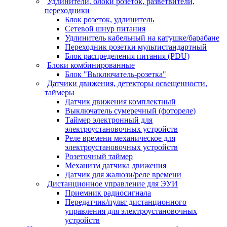
Удлинители, блоки розеток, разветвители,
переходники
Блок розеток, удлинитель
Сетевой шнур питания
Удлинитель кабельный на катушке/барабане
Переходник розетки мультистандартный
Блок распределения питания (PDU)
Блоки комбинированные
Блок "Выключатель-розетка"
Датчики движения, детекторы освещенности,
таймеры
Датчик движения комплектный
Выключатель сумеречный (фотореле)
Таймер электронный для
электроустановочных устройств
Реле времени механическое для
электроустановочных устройств
Розеточный таймер
Механизм датчика движения
Датчик для жалюзи/реле времени
Дистанционное управление для ЭУИ
Приемник радиосигнала
Передатчик/пульт дистанционного
управления для электроустановочных
устройств