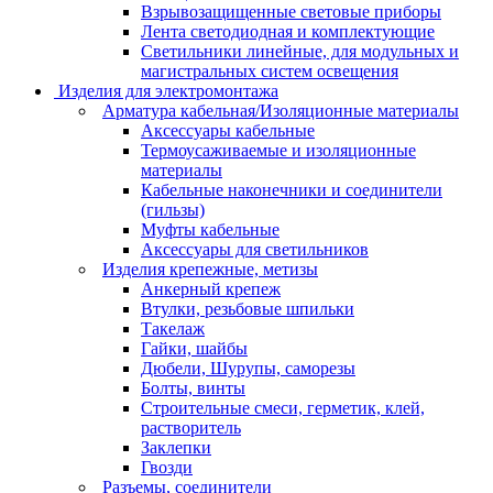
Взрывозащищенные световые приборы
Лента светодиодная и комплектующие
Светильники линейные, для модульных и
магистральных систем освещения
Изделия для электромонтажа
Арматура кабельная/Изоляционные материалы
Аксессуары кабельные
Термоусаживаемые и изоляционные
материалы
Кабельные наконечники и соединители
(гильзы)
Муфты кабельные
Аксессуары для светильников
Изделия крепежные, метизы
Анкерный крепеж
Втулки, резьбовые шпильки
Такелаж
Гайки, шайбы
Дюбели, Шурупы, саморезы
Болты, винты
Строительные смеси, герметик, клей,
растворитель
Заклепки
Гвозди
Разъемы, соединители