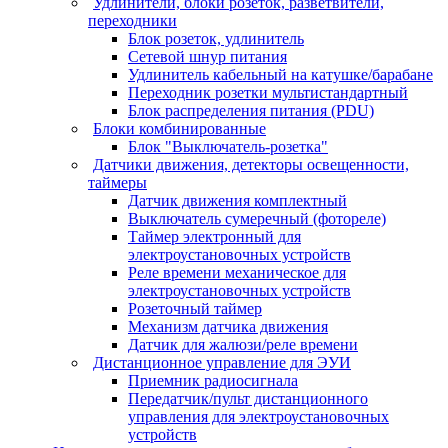
Удлинители, блоки розеток, разветвители,
переходники
Блок розеток, удлинитель
Сетевой шнур питания
Удлинитель кабельный на катушке/барабане
Переходник розетки мультистандартный
Блок распределения питания (PDU)
Блоки комбинированные
Блок "Выключатель-розетка"
Датчики движения, детекторы освещенности,
таймеры
Датчик движения комплектный
Выключатель сумеречный (фотореле)
Таймер электронный для
электроустановочных устройств
Реле времени механическое для
электроустановочных устройств
Розеточный таймер
Механизм датчика движения
Датчик для жалюзи/реле времени
Дистанционное управление для ЭУИ
Приемник радиосигнала
Передатчик/пульт дистанционного
управления для электроустановочных
устройств