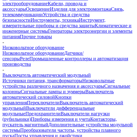
электрооборудование
Кабели, провода и
аксессуары
Освещение
Изделия для электромонтажа
Связь,
телекоммуникации
Устройства и средства
безопасности
Инструменты, техника
Инструмент,
измерительные приборы и средства защиты
Климатические и
инженерные системы
Генераторы электроэнергии и элементы
питания
Прочие товары
-
Низковольтное оборудование
Низковольтное оборудование
Датчики/
сенсоры
Реле
Промышленные контроллеры и автоматизация
производства
-
Выключатель автоматический модульный
Источники питания, трансформаторы
Низковольтные
устройства различного назначения и аксессуары
Сигнальные
колонны
Сигнальные лампы и зуммеры
Выключатель
автоматический силовой
Кнопки
управления
Переключатели
Выключатель автоматический
модульный
Выключатели дифференцальные
модульные
Предохранители
Выключатели нагрузки
(рубильники)
Приборы измерения и учета
Контакторы,
пускатель магнитный
Дополнительные устройства модульной
системы
Преобразователи частоты, устройства плавного
пуска
Посты управления и джойстики