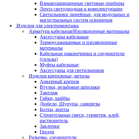
Взрывозащищенные световые приборы
Лента светодиодная и комплектующие
Светильники линейные, для модульных и
магистральных систем освещения
Изделия для электромонтажа
Арматура кабельная/Изоляционные материалы
Аксессуары кабельные
Термоусаживаемые и изоляционные
материалы
Кабельные наконечники и соединители
(гильзы)
Муфты кабельные
Аксессуары для светильников
Изделия крепежные, метизы
Анкерный крепеж
Втулки, резьбовые шпильки
Такелаж
Гайки, шайбы
Дюбели, Шурупы, саморезы
Болты, винты
Строительные смеси, герметик, клей,
растворитель
Заклепки
Гвозди
Разъемы, соединители