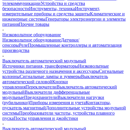
телекоммуникации
Устройства и средства
безопасности
Инструменты, техника
Инструмент,
измерительные приборы и средства защиты
Климатические и
инженерные системы
Генераторы электроэнергии и элементы
питания
Прочие товары
-
Низковольтное оборудование
Низковольтное оборудование
Датчики/
сенсоры
Реле
Промышленные контроллеры и автоматизация
производства
-
Выключатель автоматический модульный
Источники питания, трансформаторы
Низковольтные
устройства различного назначения и аксессуары
Сигнальные
колонны
Сигнальные лампы и зуммеры
Выключатель
автоматический силовой
Кнопки
управления
Переключатели
Выключатель автоматический
модульный
Выключатели дифференцальные
модульные
Предохранители
Выключатели нагрузки
(рубильники)
Приборы измерения и учета
Контакторы,
пускатель магнитный
Дополнительные устройства модульной
системы
Преобразователи частоты, устройства плавного
пуска
Посты управления и джойстики
-
Выключатель автоматический модульный