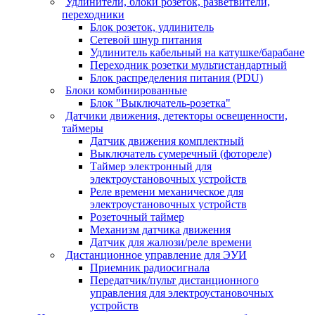
Удлинители, блоки розеток, разветвители,
переходники
Блок розеток, удлинитель
Сетевой шнур питания
Удлинитель кабельный на катушке/барабане
Переходник розетки мультистандартный
Блок распределения питания (PDU)
Блоки комбинированные
Блок "Выключатель-розетка"
Датчики движения, детекторы освещенности,
таймеры
Датчик движения комплектный
Выключатель сумеречный (фотореле)
Таймер электронный для
электроустановочных устройств
Реле времени механическое для
электроустановочных устройств
Розеточный таймер
Механизм датчика движения
Датчик для жалюзи/реле времени
Дистанционное управление для ЭУИ
Приемник радиосигнала
Передатчик/пульт дистанционного
управления для электроустановочных
устройств