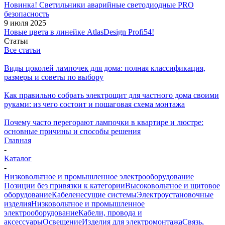
Новинка! Светильники аварийные светодиодные PRO
безопасность
9 июля 2025
Новые цвета в линейке AtlasDesign Profi54!
Статьи
Все статьи
Виды цоколей лампочек для дома: полная классификация,
размеры и советы по выбору
Как правильно собрать электрощит для частного дома своими
руками: из чего состоит и пошаговая схема монтажа
Почему часто перегорают лампочки в квартире и люстре:
основные причины и способы решения
Главная
-
Каталог
-
Низковольтное и промышленное электрооборудование
Позиции без привязки к категории
Высоковольтное и щитовое
оборудование
Кабеленесущие системы
Электроустановочные
изделия
Низковольтное и промышленное
электрооборудование
Кабели, провода и
аксессуары
Освещение
Изделия для электромонтажа
Связь,