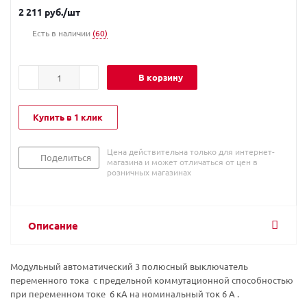
2 211
руб.
/шт
Есть в наличии
(60)
В корзину
Купить в 1 клик
Цена действительна только для интернет-
Поделиться
магазина и может отличаться от цен в
розничных магазинах
Описание
Модульный автоматический 3 полюсный выключатель
переменного тока с предельной коммутационной способностью
при переменном токе 6 кА на номинальный ток 6 А .