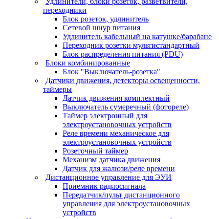
Удлинители, блоки розеток, разветвители,
переходники
Блок розеток, удлинитель
Сетевой шнур питания
Удлинитель кабельный на катушке/барабане
Переходник розетки мультистандартный
Блок распределения питания (PDU)
Блоки комбинированные
Блок "Выключатель-розетка"
Датчики движения, детекторы освещенности,
таймеры
Датчик движения комплектный
Выключатель сумеречный (фотореле)
Таймер электронный для
электроустановочных устройств
Реле времени механическое для
электроустановочных устройств
Розеточный таймер
Механизм датчика движения
Датчик для жалюзи/реле времени
Дистанционное управление для ЭУИ
Приемник радиосигнала
Передатчик/пульт дистанционного
управления для электроустановочных
устройств