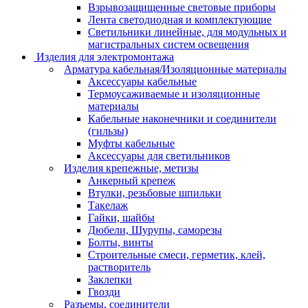
Взрывозащищенные световые приборы
Лента светодиодная и комплектующие
Светильники линейные, для модульных и
магистральных систем освещения
Изделия для электромонтажа
Арматура кабельная/Изоляционные материалы
Аксессуары кабельные
Термоусаживаемые и изоляционные
материалы
Кабельные наконечники и соединители
(гильзы)
Муфты кабельные
Аксессуары для светильников
Изделия крепежные, метизы
Анкерный крепеж
Втулки, резьбовые шпильки
Такелаж
Гайки, шайбы
Дюбели, Шурупы, саморезы
Болты, винты
Строительные смеси, герметик, клей,
растворитель
Заклепки
Гвозди
Разъемы, соединители