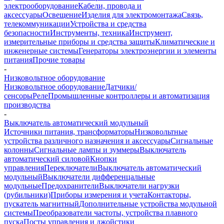
электрооборудование
Кабели, провода и
аксессуары
Освещение
Изделия для электромонтажа
Связь,
телекоммуникации
Устройства и средства
безопасности
Инструменты, техника
Инструмент,
измерительные приборы и средства защиты
Климатические и
инженерные системы
Генераторы электроэнергии и элементы
питания
Прочие товары
-
Низковольтное оборудование
Низковольтное оборудование
Датчики/
сенсоры
Реле
Промышленные контроллеры и автоматизация
производства
-
Выключатель автоматический модульный
Источники питания, трансформаторы
Низковольтные
устройства различного назначения и аксессуары
Сигнальные
колонны
Сигнальные лампы и зуммеры
Выключатель
автоматический силовой
Кнопки
управления
Переключатели
Выключатель автоматический
модульный
Выключатели дифференцальные
модульные
Предохранители
Выключатели нагрузки
(рубильники)
Приборы измерения и учета
Контакторы,
пускатель магнитный
Дополнительные устройства модульной
системы
Преобразователи частоты, устройства плавного
пуска
Посты управления и джойстики