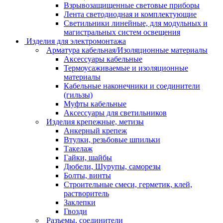
Взрывозащищенные световые приборы
Лента светодиодная и комплектующие
Светильники линейные, для модульных и
магистральных систем освещения
Изделия для электромонтажа
Арматура кабельная/Изоляционные материалы
Аксессуары кабельные
Термоусаживаемые и изоляционные
материалы
Кабельные наконечники и соединители
(гильзы)
Муфты кабельные
Аксессуары для светильников
Изделия крепежные, метизы
Анкерный крепеж
Втулки, резьбовые шпильки
Такелаж
Гайки, шайбы
Дюбели, Шурупы, саморезы
Болты, винты
Строительные смеси, герметик, клей,
растворитель
Заклепки
Гвозди
Разъемы, соединители