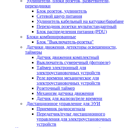
Удлинители, блоки розеток, разветвители,
переходники
Блок розеток, удлинитель
Сетевой шнур питания
Удлинитель кабельный на катушке/барабане
Переходник розетки мультистандартный
Блок распределения питания (PDU)
Блоки комбинированные
Блок "Выключатель-розетка"
Датчики движения, детекторы освещенности,
таймеры
Датчик движения комплектный
Выключатель сумеречный (фотореле)
Таймер электронный для
электроустановочных устройств
Реле времени механическое для
электроустановочных устройств
Розеточный таймер
Механизм датчика движения
Датчик для жалюзи/реле времени
Дистанционное управление для ЭУИ
Приемник радиосигнала
Передатчик/пульт дистанционного
управления для электроустановочных
устройств