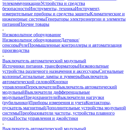
телекоммуникации
Устройства и средства
безопасности
Инструменты, техника
Инструмент,
измерительные приборы и средства защиты
Климатические и
инженерные системы
Генераторы электроэнергии и элементы
питания
Прочие товары
-
Низковольтное оборудование
Низковольтное оборудование
Датчики/
сенсоры
Реле
Промышленные контроллеры и автоматизация
производства
-
Выключатель автоматический модульный
Источники питания, трансформаторы
Низковольтные
устройства различного назначения и аксессуары
Сигнальные
колонны
Сигнальные лампы и зуммеры
Выключатель
автоматический силовой
Кнопки
управления
Переключатели
Выключатель автоматический
модульный
Выключатели дифференцальные
модульные
Предохранители
Выключатели нагрузки
(рубильники)
Приборы измерения и учета
Контакторы,
пускатель магнитный
Дополнительные устройства модульной
системы
Преобразователи частоты, устройства плавного
пуска
Посты управления и джойстики
-
Выключатель автоматический модульный