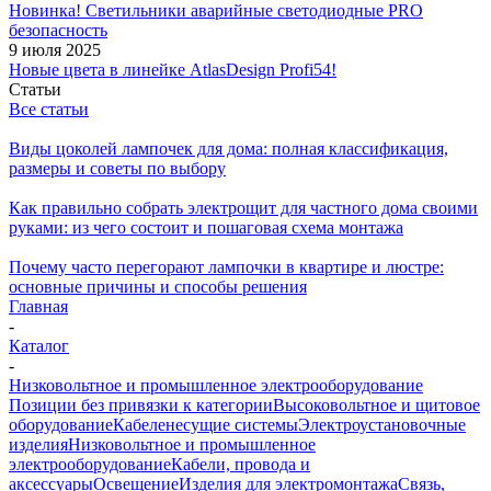
Новинка! Светильники аварийные светодиодные PRO
безопасность
9 июля 2025
Новые цвета в линейке AtlasDesign Profi54!
Статьи
Все статьи
Виды цоколей лампочек для дома: полная классификация,
размеры и советы по выбору
Как правильно собрать электрощит для частного дома своими
руками: из чего состоит и пошаговая схема монтажа
Почему часто перегорают лампочки в квартире и люстре:
основные причины и способы решения
Главная
-
Каталог
-
Низковольтное и промышленное электрооборудование
Позиции без привязки к категории
Высоковольтное и щитовое
оборудование
Кабеленесущие системы
Электроустановочные
изделия
Низковольтное и промышленное
электрооборудование
Кабели, провода и
аксессуары
Освещение
Изделия для электромонтажа
Связь,