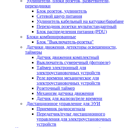
Удлинители, блоки розеток, разветвители,
переходники
Блок розеток, удлинитель
Сетевой шнур питания
Удлинитель кабельный на катушке/барабане
Переходник розетки мультистандартный
Блок распределения питания (PDU)
Блоки комбинированные
Блок "Выключатель-розетка"
Датчики движения, детекторы освещенности,
таймеры
Датчик движения комплектный
Выключатель сумеречный (фотореле)
Таймер электронный для
электроустановочных устройств
Реле времени механическое для
электроустановочных устройств
Розеточный таймер
Механизм датчика движения
Датчик для жалюзи/реле времени
Дистанционное управление для ЭУИ
Приемник радиосигнала
Передатчик/пульт дистанционного
управления для электроустановочных
устройств