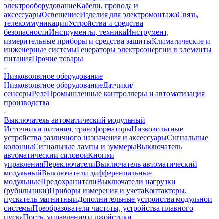
электрооборудование
Кабели, провода и
аксессуары
Освещение
Изделия для электромонтажа
Связь,
телекоммуникации
Устройства и средства
безопасности
Инструменты, техника
Инструмент,
измерительные приборы и средства защиты
Климатические и
инженерные системы
Генераторы электроэнергии и элементы
питания
Прочие товары
-
Низковольтное оборудование
Низковольтное оборудование
Датчики/
сенсоры
Реле
Промышленные контроллеры и автоматизация
производства
-
Выключатель автоматический модульный
Источники питания, трансформаторы
Низковольтные
устройства различного назначения и аксессуары
Сигнальные
колонны
Сигнальные лампы и зуммеры
Выключатель
автоматический силовой
Кнопки
управления
Переключатели
Выключатель автоматический
модульный
Выключатели дифференцальные
модульные
Предохранители
Выключатели нагрузки
(рубильники)
Приборы измерения и учета
Контакторы,
пускатель магнитный
Дополнительные устройства модульной
системы
Преобразователи частоты, устройства плавного
пуска
Посты управления и джойстики