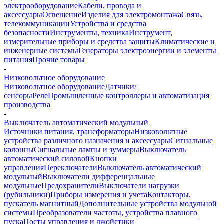
электрооборудование
Кабели, провода и
аксессуары
Освещение
Изделия для электромонтажа
Связь,
телекоммуникации
Устройства и средства
безопасности
Инструменты, техника
Инструмент,
измерительные приборы и средства защиты
Климатические и
инженерные системы
Генераторы электроэнергии и элементы
питания
Прочие товары
-
Низковольтное оборудование
Низковольтное оборудование
Датчики/
сенсоры
Реле
Промышленные контроллеры и автоматизация
производства
-
Выключатель автоматический модульный
Источники питания, трансформаторы
Низковольтные
устройства различного назначения и аксессуары
Сигнальные
колонны
Сигнальные лампы и зуммеры
Выключатель
автоматический силовой
Кнопки
управления
Переключатели
Выключатель автоматический
модульный
Выключатели дифференцальные
модульные
Предохранители
Выключатели нагрузки
(рубильники)
Приборы измерения и учета
Контакторы,
пускатель магнитный
Дополнительные устройства модульной
системы
Преобразователи частоты, устройства плавного
пуска
Посты управления и джойстики