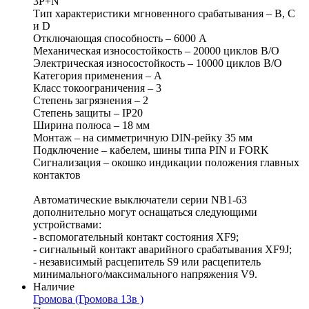
3P+N
Тип характеристики мгновенного срабатывания – B, C
и D
Отключающая способность – 6000 A
Механическая износостойкость – 20000 циклов В/О
Электрическая износостойкость – 10000 циклов В/О
Категория применения – A
Класс токоограничения – 3
Степень загрязнения – 2
Степень защиты – IP20
Ширина полюса – 18 мм
Монтаж – на симметричную DIN-рейку 35 мм
Подключение – кабелем, шины типа PIN и FORK
Сигнализация – окошко индикации положения главных
контактов
Автоматические выключатели серии NB1-63
дополнительно могут оснащаться следующими
устройствами:
- вспомогательный контакт состояния XF9;
- сигнальный контакт аварийного срабатывания XF9J;
- независимый расцепитель S9 или расцепитель
минимального/максимального напряжения V9.
Наличие
Громова (Громова 13в )