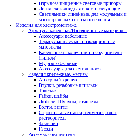
Взрывозащищенные световые приборы
Лента светодиодная и комплектующие
Светильники линейные, для модульных и
магистральных систем освещения
Изделия для электромонтажа
Арматура кабельная/Изоляционные материалы
Аксессуары кабельные
Термоусаживаемые и изоляционные
материалы
Кабельные наконечники и соединители
(гильзы)
Муфты кабельные
Аксессуары для светильников
Изделия крепежные, метизы
Анкерный крепеж
Втулки, резьбовые шпильки
Такелаж
Гайки, шайбы
Дюбели, Шурупы, саморезы
Болты, винты
Строительные смеси, герметик, клей,
растворитель
Заклепки
Гвозди
Разъемы, соединители