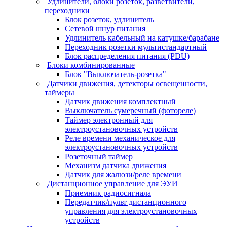
Удлинители, блоки розеток, разветвители,
переходники
Блок розеток, удлинитель
Сетевой шнур питания
Удлинитель кабельный на катушке/барабане
Переходник розетки мультистандартный
Блок распределения питания (PDU)
Блоки комбинированные
Блок "Выключатель-розетка"
Датчики движения, детекторы освещенности,
таймеры
Датчик движения комплектный
Выключатель сумеречный (фотореле)
Таймер электронный для
электроустановочных устройств
Реле времени механическое для
электроустановочных устройств
Розеточный таймер
Механизм датчика движения
Датчик для жалюзи/реле времени
Дистанционное управление для ЭУИ
Приемник радиосигнала
Передатчик/пульт дистанционного
управления для электроустановочных
устройств