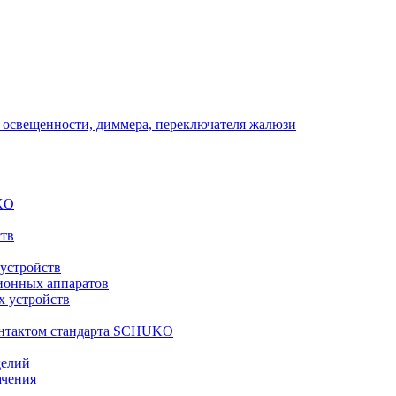
 освещенности, диммера, переключателя жалюзи
KO
ств
 устройств
ионных аппаратов
х устройств
контактом стандарта SCHUKO
делий
ачения