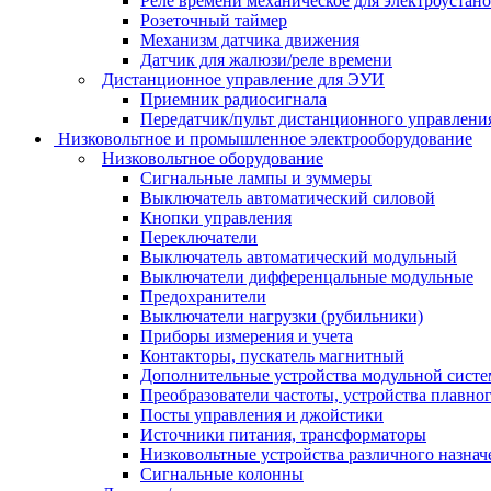
Реле времени механическое для электроустан
Розеточный таймер
Механизм датчика движения
Датчик для жалюзи/реле времени
Дистанционное управление для ЭУИ
Приемник радиосигнала
Передатчик/пульт дистанционного управления
Низковольтное и промышленное электрооборудование
Низковольтное оборудование
Сигнальные лампы и зуммеры
Выключатель автоматический силовой
Кнопки управления
Переключатели
Выключатель автоматический модульный
Выключатели дифференцальные модульные
Предохранители
Выключатели нагрузки (рубильники)
Приборы измерения и учета
Контакторы, пускатель магнитный
Дополнительные устройства модульной сист
Преобразователи частоты, устройства плавног
Посты управления и джойстики
Источники питания, трансформаторы
Низковольтные устройства различного назнач
Сигнальные колонны