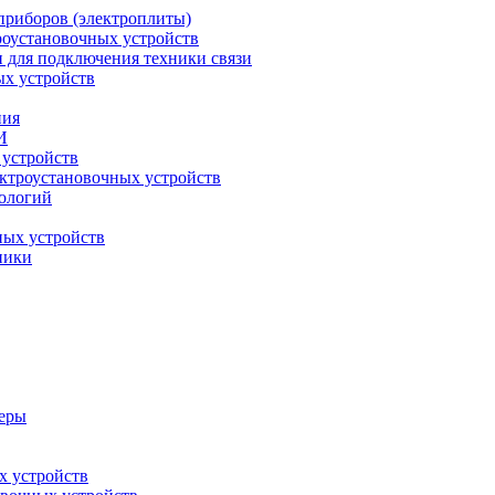
приборов (электроплиты)
роустановочных устройств
и для подключения техники связи
ых устройств
ния
И
 устройств
ектроустановочных устройств
ологий
ных устройств
ники
меры
х устройств