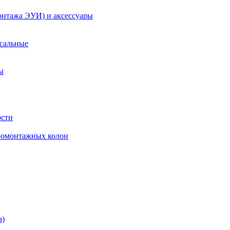
онтажа ЭУИ) и аксессуары
рсальные
ы
ости
ромонтажных колон
а)