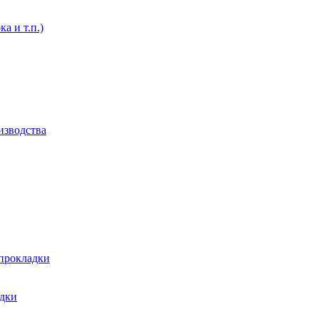
а и т.п.)
изводства
 прокладки
адки