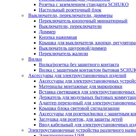
Розетка с заземлением стандарта SCHUKO
Настольный розеточный блок
Выключатели, переключатели, диммеры
Переключатель кнопочный миниатюрный
Выключатели, переключатели
Диммер
Кнопка нажимная
Крышка для выключателя, кнопки, регулятора
Выключатель шнуровой/диммер
Переключатель жалюзи
Вилки
Вилка/розетка без защитного контакта
Вилка с защитным контактом бытовая SCHU
Аксессуары для электроустановочных изделий
Аксессуары для электроустановочных устрой
Материалы монтажные для маркировки
Вставка светящаяся для электроустановочных
Держатель для модульных бытовых коммутац
Адаптер переходный для электроустановочны
Крышка блока световой сигнализации
Аксессуары для розетки/вилки с защитным 
Заглушка для розеток, для защиты детей
Ввод кабельный для электроустановочных из
Электроустановочные устройства различного назн
Электропитание USB