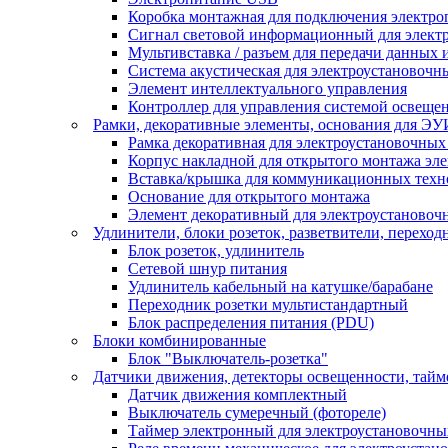
Коробка монтажная для подключения электро
Сигнал световой информационный для элект
Мультивставка / разъем для передачи данных 
Система акустическая для электроустановочн
Элемент интеллектуального управления
Контроллер для управления системой освеще
Рамки, декоративные элементы, основания для ЭУ
Рамка декоративная для электроустановочных
Корпус накладной для открытого монтажа эл
Вставка/крышка для коммуникационных техн
Основание для открытого монтажа
Элемент декоративный для электроустановоч
Удлинители, блоки розеток, разветвители, переход
Блок розеток, удлинитель
Сетевой шнур питания
Удлинитель кабельный на катушке/барабане
Переходник розетки мультистандартный
Блок распределения питания (PDU)
Блоки комбинированные
Блок "Выключатель-розетка"
Датчики движения, детекторы освещенности, тай
Датчик движения комплектный
Выключатель сумеречный (фотореле)
Таймер электронный для электроустановочны