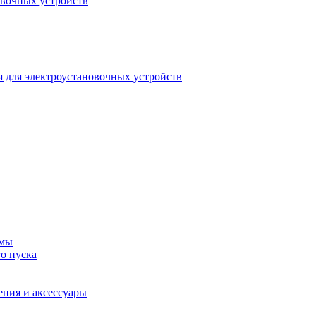
овочных устройств
 для электроустановочных устройств
емы
о пуска
ения и аксессуары