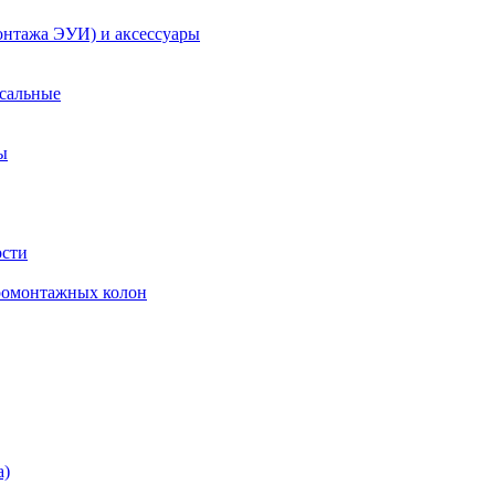
онтажа ЭУИ) и аксессуары
рсальные
ы
ости
ромонтажных колон
а)