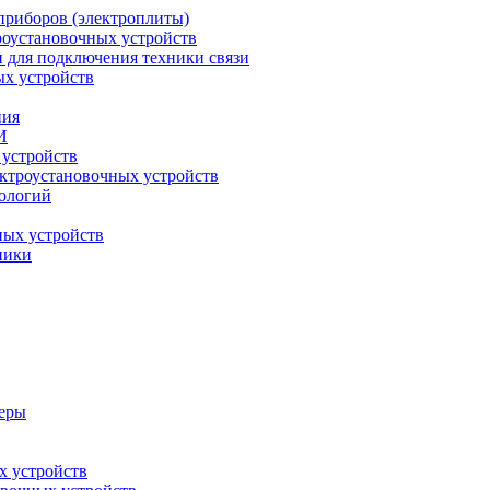
приборов (электроплиты)
роустановочных устройств
и для подключения техники связи
ых устройств
ния
И
 устройств
ектроустановочных устройств
ологий
ных устройств
ники
меры
х устройств