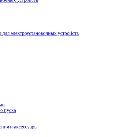
овочных устройств
 для электроустановочных устройств
емы
о пуска
ения и аксессуары