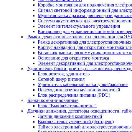
Коробка монтажная для подключения электро
Сигнал световой информационный для элект
Мультивставка / разъем для передачи данных 
Система акустическая для электроустановочн
Элемент интеллектуального управления
Контроллер для управления системой освеще
Рамки, декоративные элементы, основания для ЭУ
Рамка декоративная для электроустановочных
Корпус накладной для открытого монтажа эл
Вставка/крышка для коммуникационных техн
Основание для открытого монтажа
Элемент декоративный для электроустановоч
Удлинители, блоки розеток, разветвители, переход
Блок розеток, удлинитель
Сетевой шнур питания
Удлинитель кабельный на катушке/барабане
Переходник розетки мультистандартный
Блок распределения питания (PDU)
Блоки комбинированные
Блок "Выключатель-розетка"
Датчики движения, детекторы освещенности, тай
Датчик движения комплектный
Выключатель сумеречный (фотореле)
Таймер электронный для электроустановочны