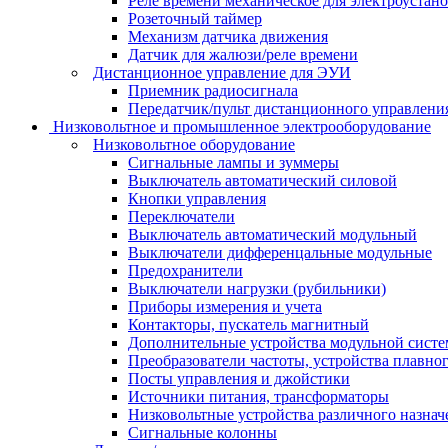
Реле времени механическое для электроустан
Розеточный таймер
Механизм датчика движения
Датчик для жалюзи/реле времени
Дистанционное управление для ЭУИ
Приемник радиосигнала
Передатчик/пульт дистанционного управления
Низковольтное и промышленное электрооборудование
Низковольтное оборудование
Сигнальные лампы и зуммеры
Выключатель автоматический силовой
Кнопки управления
Переключатели
Выключатель автоматический модульный
Выключатели дифференцальные модульные
Предохранители
Выключатели нагрузки (рубильники)
Приборы измерения и учета
Контакторы, пускатель магнитный
Дополнительные устройства модульной сист
Преобразователи частоты, устройства плавног
Посты управления и джойстики
Источники питания, трансформаторы
Низковольтные устройства различного назнач
Сигнальные колонны