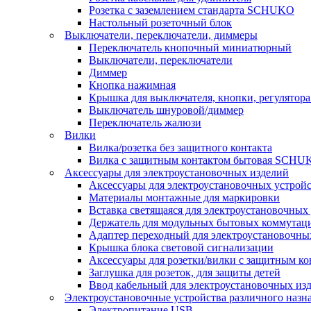
Розетка с заземлением стандарта SCHUKO
Настольный розеточный блок
Выключатели, переключатели, диммеры
Переключатель кнопочный миниатюрный
Выключатели, переключатели
Диммер
Кнопка нажимная
Крышка для выключателя, кнопки, регулятора
Выключатель шнуровой/диммер
Переключатель жалюзи
Вилки
Вилка/розетка без защитного контакта
Вилка с защитным контактом бытовая SCHU
Аксессуары для электроустановочных изделий
Аксессуары для электроустановочных устрой
Материалы монтажные для маркировки
Вставка светящаяся для электроустановочных
Держатель для модульных бытовых коммутац
Адаптер переходный для электроустановочны
Крышка блока световой сигнализации
Аксессуары для розетки/вилки с защитным 
Заглушка для розеток, для защиты детей
Ввод кабельный для электроустановочных из
Электроустановочные устройства различного назн
Электропитание USB