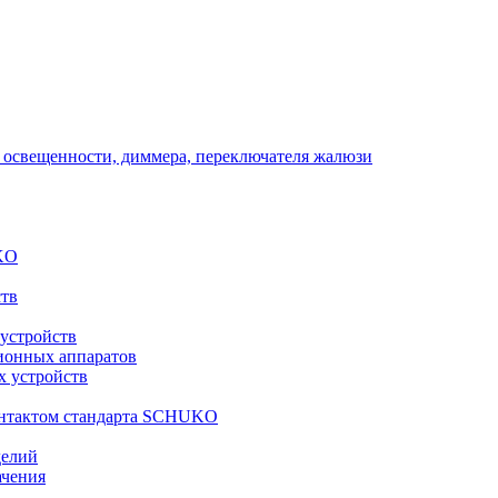
 освещенности, диммера, переключателя жалюзи
KO
ств
 устройств
ионных аппаратов
х устройств
контактом стандарта SCHUKO
делий
ачения