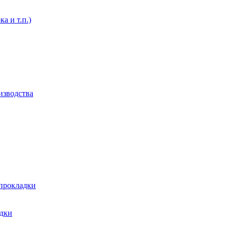
а и т.п.)
изводства
 прокладки
адки