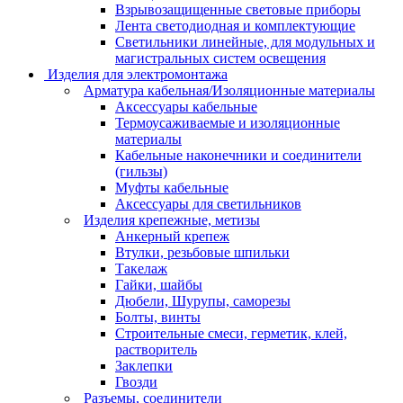
Взрывозащищенные световые приборы
Лента светодиодная и комплектующие
Светильники линейные, для модульных и
магистральных систем освещения
Изделия для электромонтажа
Арматура кабельная/Изоляционные материалы
Аксессуары кабельные
Термоусаживаемые и изоляционные
материалы
Кабельные наконечники и соединители
(гильзы)
Муфты кабельные
Аксессуары для светильников
Изделия крепежные, метизы
Анкерный крепеж
Втулки, резьбовые шпильки
Такелаж
Гайки, шайбы
Дюбели, Шурупы, саморезы
Болты, винты
Строительные смеси, герметик, клей,
растворитель
Заклепки
Гвозди
Разъемы, соединители