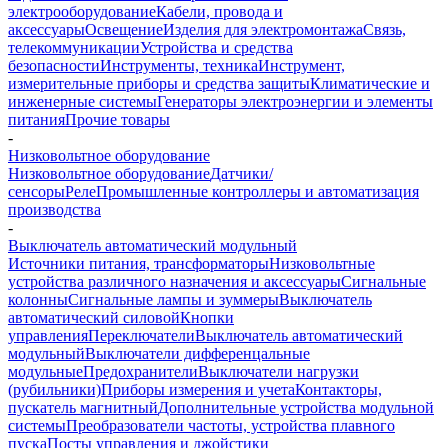
электрооборудование
Кабели, провода и
аксессуары
Освещение
Изделия для электромонтажа
Связь,
телекоммуникации
Устройства и средства
безопасности
Инструменты, техника
Инструмент,
измерительные приборы и средства защиты
Климатические и
инженерные системы
Генераторы электроэнергии и элементы
питания
Прочие товары
-
Низковольтное оборудование
Низковольтное оборудование
Датчики/
сенсоры
Реле
Промышленные контроллеры и автоматизация
производства
-
Выключатель автоматический модульный
Источники питания, трансформаторы
Низковольтные
устройства различного назначения и аксессуары
Сигнальные
колонны
Сигнальные лампы и зуммеры
Выключатель
автоматический силовой
Кнопки
управления
Переключатели
Выключатель автоматический
модульный
Выключатели дифференцальные
модульные
Предохранители
Выключатели нагрузки
(рубильники)
Приборы измерения и учета
Контакторы,
пускатель магнитный
Дополнительные устройства модульной
системы
Преобразователи частоты, устройства плавного
пуска
Посты управления и джойстики