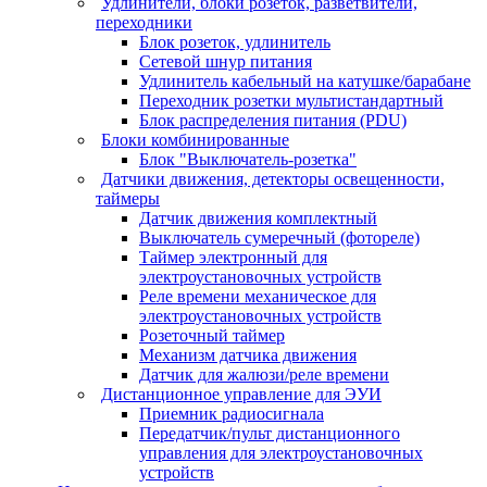
Удлинители, блоки розеток, разветвители,
переходники
Блок розеток, удлинитель
Сетевой шнур питания
Удлинитель кабельный на катушке/барабане
Переходник розетки мультистандартный
Блок распределения питания (PDU)
Блоки комбинированные
Блок "Выключатель-розетка"
Датчики движения, детекторы освещенности,
таймеры
Датчик движения комплектный
Выключатель сумеречный (фотореле)
Таймер электронный для
электроустановочных устройств
Реле времени механическое для
электроустановочных устройств
Розеточный таймер
Механизм датчика движения
Датчик для жалюзи/реле времени
Дистанционное управление для ЭУИ
Приемник радиосигнала
Передатчик/пульт дистанционного
управления для электроустановочных
устройств