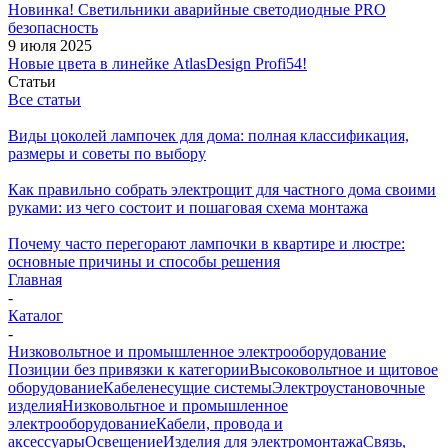
Новинка! Светильники аварийные светодиодные PRO
безопасность
9 июля 2025
Новые цвета в линейке AtlasDesign Profi54!
Статьи
Все статьи
Виды цоколей лампочек для дома: полная классификация,
размеры и советы по выбору
Как правильно собрать электрощит для частного дома своими
руками: из чего состоит и пошаговая схема монтажа
Почему часто перегорают лампочки в квартире и люстре:
основные причины и способы решения
Главная
-
Каталог
-
Низковольтное и промышленное электрооборудование
Позиции без привязки к категории
Высоковольтное и щитовое
оборудование
Кабеленесущие системы
Электроустановочные
изделия
Низковольтное и промышленное
электрооборудование
Кабели, провода и
аксессуары
Освещение
Изделия для электромонтажа
Связь,