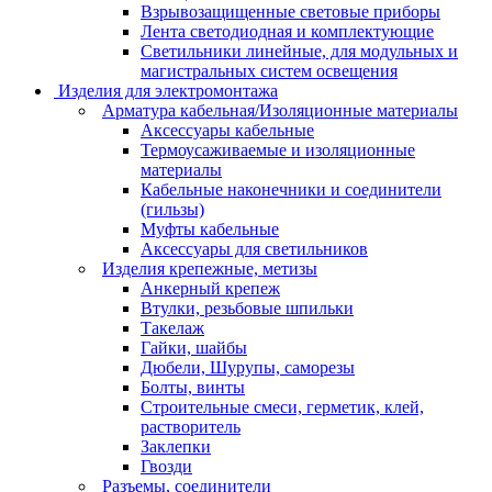
Взрывозащищенные световые приборы
Лента светодиодная и комплектующие
Светильники линейные, для модульных и
магистральных систем освещения
Изделия для электромонтажа
Арматура кабельная/Изоляционные материалы
Аксессуары кабельные
Термоусаживаемые и изоляционные
материалы
Кабельные наконечники и соединители
(гильзы)
Муфты кабельные
Аксессуары для светильников
Изделия крепежные, метизы
Анкерный крепеж
Втулки, резьбовые шпильки
Такелаж
Гайки, шайбы
Дюбели, Шурупы, саморезы
Болты, винты
Строительные смеси, герметик, клей,
растворитель
Заклепки
Гвозди
Разъемы, соединители