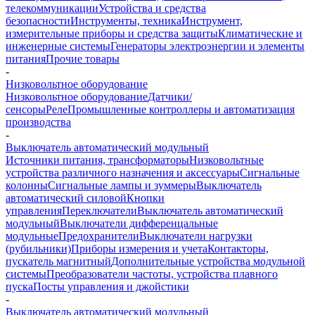
телекоммуникации
Устройства и средства
безопасности
Инструменты, техника
Инструмент,
измерительные приборы и средства защиты
Климатические и
инженерные системы
Генераторы электроэнергии и элементы
питания
Прочие товары
-
Низковольтное оборудование
Низковольтное оборудование
Датчики/
сенсоры
Реле
Промышленные контроллеры и автоматизация
производства
-
Выключатель автоматический модульный
Источники питания, трансформаторы
Низковольтные
устройства различного назначения и аксессуары
Сигнальные
колонны
Сигнальные лампы и зуммеры
Выключатель
автоматический силовой
Кнопки
управления
Переключатели
Выключатель автоматический
модульный
Выключатели дифференцальные
модульные
Предохранители
Выключатели нагрузки
(рубильники)
Приборы измерения и учета
Контакторы,
пускатель магнитный
Дополнительные устройства модульной
системы
Преобразователи частоты, устройства плавного
пуска
Посты управления и джойстики
-
Выключатель автоматический модульный