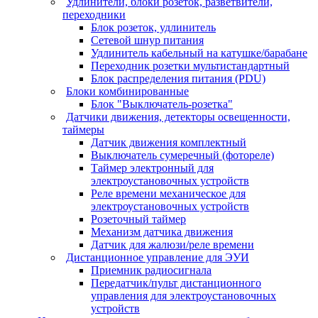
Удлинители, блоки розеток, разветвители,
переходники
Блок розеток, удлинитель
Сетевой шнур питания
Удлинитель кабельный на катушке/барабане
Переходник розетки мультистандартный
Блок распределения питания (PDU)
Блоки комбинированные
Блок "Выключатель-розетка"
Датчики движения, детекторы освещенности,
таймеры
Датчик движения комплектный
Выключатель сумеречный (фотореле)
Таймер электронный для
электроустановочных устройств
Реле времени механическое для
электроустановочных устройств
Розеточный таймер
Механизм датчика движения
Датчик для жалюзи/реле времени
Дистанционное управление для ЭУИ
Приемник радиосигнала
Передатчик/пульт дистанционного
управления для электроустановочных
устройств