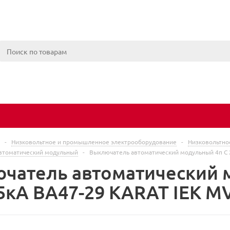
-
Низковольтное и промышленное электрооборудование
-
Низковольтно
втоматический модульный
-
Выключатель автоматический модульный 4п C 
чатель автоматический 
.5кА ВА47-29 KARAT IEK M