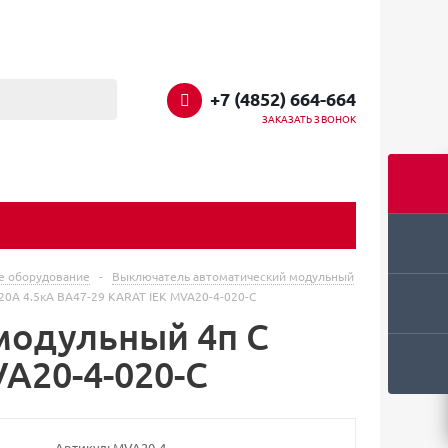
+7 (4852) 664-664
ЗАКАЗАТЬ ЗВОНОК
е оборудование
-
Выключатель автоматический модульный
20А 4.5кА ВА47-29 KARAT IEK MVA20-4-020-C
модульный 4п C
VA20-4-020-C
Артикул:
MVA20-4-