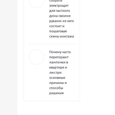
собрать
электрощит
для частного
дома своими
руками: из чего
состоит и
пошаговая
схема монтажа
Почему часто
перегорают
лампочки в
квартире и
люстре:
основные
причины и
способы
решения