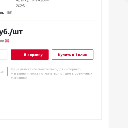
020-C
ь:
IEK
уб.
/шт
чии
(8)
В корзину
Купить в 1 клик
Цена действительна только для интернет-
ься
магазина и может отличаться от цен в розничных
магазинах