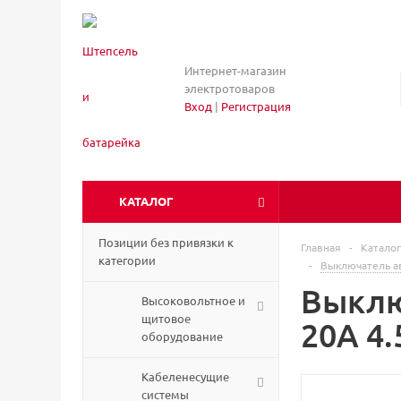
Интернет-магазин
электротоваров
Вход
|
Регистрация
КАТАЛОГ
Позиции без привязки к
Главная
-
Каталог
категории
-
Выключатель а
Выклю
Высоковольтное и
щитовое
20А 4
оборудование
Кабеленесущие
системы