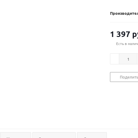
Производител
1 397
р
Есть в нали
Поделит