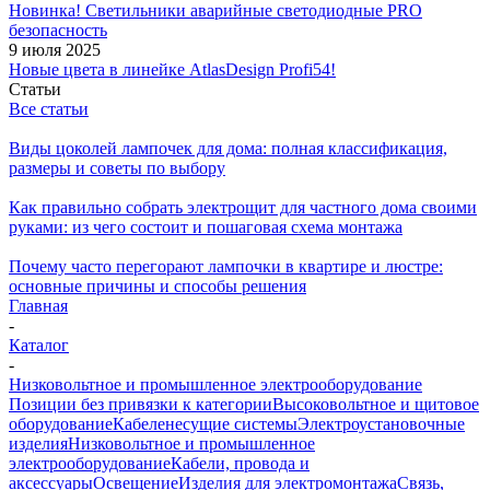
Новинка! Светильники аварийные светодиодные PRO
безопасность
9 июля 2025
Новые цвета в линейке AtlasDesign Profi54!
Статьи
Все статьи
Виды цоколей лампочек для дома: полная классификация,
размеры и советы по выбору
Как правильно собрать электрощит для частного дома своими
руками: из чего состоит и пошаговая схема монтажа
Почему часто перегорают лампочки в квартире и люстре:
основные причины и способы решения
Главная
-
Каталог
-
Низковольтное и промышленное электрооборудование
Позиции без привязки к категории
Высоковольтное и щитовое
оборудование
Кабеленесущие системы
Электроустановочные
изделия
Низковольтное и промышленное
электрооборудование
Кабели, провода и
аксессуары
Освещение
Изделия для электромонтажа
Связь,