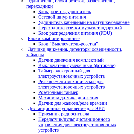
Удлинители, блоки розеток, разветвители,
переходники
Блок розеток, удлинитель
Сетевой шнур питания
Удлинитель кабельный на катушке/барабане
Переходник розетки мультистандартный
Блок распределения питания (PDU)
Блоки комбинированные
Блок "Выключатель-розетка"
Датчики движения, детекторы освещенности,
таймеры
Датчик движения комплектный
Выключатель сумеречный (фотореле)
Таймер электронный для
электроустановочных устройств
Реле времени механическое для
электроустановочных устройств
Розеточный таймер
Механизм датчика движения
Датчик для жалюзи/реле времени
Дистанционное управление для ЭУИ
Приемник радиосигнала
Передатчик/пульт дистанционного
управления для электроустановочных
устройств