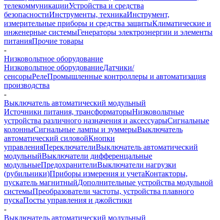
телекоммуникации
Устройства и средства
безопасности
Инструменты, техника
Инструмент,
измерительные приборы и средства защиты
Климатические и
инженерные системы
Генераторы электроэнергии и элементы
питания
Прочие товары
-
Низковольтное оборудование
Низковольтное оборудование
Датчики/
сенсоры
Реле
Промышленные контроллеры и автоматизация
производства
-
Выключатель автоматический модульный
Источники питания, трансформаторы
Низковольтные
устройства различного назначения и аксессуары
Сигнальные
колонны
Сигнальные лампы и зуммеры
Выключатель
автоматический силовой
Кнопки
управления
Переключатели
Выключатель автоматический
модульный
Выключатели дифференцальные
модульные
Предохранители
Выключатели нагрузки
(рубильники)
Приборы измерения и учета
Контакторы,
пускатель магнитный
Дополнительные устройства модульной
системы
Преобразователи частоты, устройства плавного
пуска
Посты управления и джойстики
-
Выключатель автоматический модульный