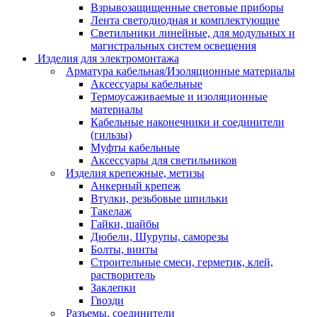
Взрывозащищенные световые приборы
Лента светодиодная и комплектующие
Светильники линейные, для модульных и
магистральных систем освещения
Изделия для электромонтажа
Арматура кабельная/Изоляционные материалы
Аксессуары кабельные
Термоусаживаемые и изоляционные
материалы
Кабельные наконечники и соединители
(гильзы)
Муфты кабельные
Аксессуары для светильников
Изделия крепежные, метизы
Анкерный крепеж
Втулки, резьбовые шпильки
Такелаж
Гайки, шайбы
Дюбели, Шурупы, саморезы
Болты, винты
Строительные смеси, герметик, клей,
растворитель
Заклепки
Гвозди
Разъемы, соединители