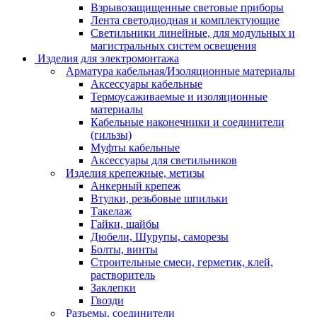
Взрывозащищенные световые приборы
Лента светодиодная и комплектующие
Светильники линейные, для модульных и
магистральных систем освещения
Изделия для электромонтажа
Арматура кабельная/Изоляционные материалы
Аксессуары кабельные
Термоусаживаемые и изоляционные
материалы
Кабельные наконечники и соединители
(гильзы)
Муфты кабельные
Аксессуары для светильников
Изделия крепежные, метизы
Анкерный крепеж
Втулки, резьбовые шпильки
Такелаж
Гайки, шайбы
Дюбели, Шурупы, саморезы
Болты, винты
Строительные смеси, герметик, клей,
растворитель
Заклепки
Гвозди
Разъемы, соединители