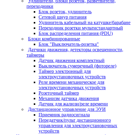
Удлинители, блоки розеток, разветвители,
переходники
Блок розеток, удлинитель
Сетевой шнур питания
Удлинитель кабельный на катушке/барабане
Переходник розетки мультистандартный
Блок распределения питания (PDU)
Блоки комбинированные
Блок "Выключатель-розетка"
Датчики движения, детекторы освещенности,
таймеры
Датчик движения комплектный
Выключатель сумеречный (фотореле)
Таймер электронный для
электроустановочных устройств
Реле времени механическое для
электроустановочных устройств
Розеточный таймер
Механизм датчика движения
Датчик для жалюзи/реле времени
Дистанционное управление для ЭУИ
Приемник радиосигнала
Передатчик/пульт дистанционного
управления для электроустановочных
устройств