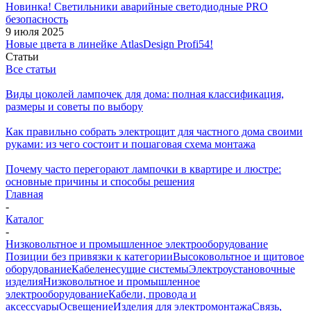
Новинка! Светильники аварийные светодиодные PRO
безопасность
9 июля 2025
Новые цвета в линейке AtlasDesign Profi54!
Статьи
Все статьи
Виды цоколей лампочек для дома: полная классификация,
размеры и советы по выбору
Как правильно собрать электрощит для частного дома своими
руками: из чего состоит и пошаговая схема монтажа
Почему часто перегорают лампочки в квартире и люстре:
основные причины и способы решения
Главная
-
Каталог
-
Низковольтное и промышленное электрооборудование
Позиции без привязки к категории
Высоковольтное и щитовое
оборудование
Кабеленесущие системы
Электроустановочные
изделия
Низковольтное и промышленное
электрооборудование
Кабели, провода и
аксессуары
Освещение
Изделия для электромонтажа
Связь,