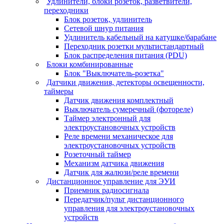
Удлинители, блоки розеток, разветвители,
переходники
Блок розеток, удлинитель
Сетевой шнур питания
Удлинитель кабельный на катушке/барабане
Переходник розетки мультистандартный
Блок распределения питания (PDU)
Блоки комбинированные
Блок "Выключатель-розетка"
Датчики движения, детекторы освещенности,
таймеры
Датчик движения комплектный
Выключатель сумеречный (фотореле)
Таймер электронный для
электроустановочных устройств
Реле времени механическое для
электроустановочных устройств
Розеточный таймер
Механизм датчика движения
Датчик для жалюзи/реле времени
Дистанционное управление для ЭУИ
Приемник радиосигнала
Передатчик/пульт дистанционного
управления для электроустановочных
устройств