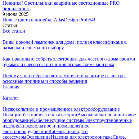
Новинка! Светильники аварийные светодиодные PRO
безопасность
9 июля 2025
Новые цвета в линейке AtlasDesign Profi54!
Статьи
Все статьи
Виды цоколей лампочек для дома: полная классификация,
размеры и советы по выбору
Как правильно собрать электрощит для частного дома своими
руками: из чего состоит и пошаговая схема монтажа
Почему часто перегорают лампочки в квартире и люстре:
основные причины и способы решения
Главная
-
Каталог
-
Низковольтное и промышленное электрооборудование
Позиции без привязки к категории
Высоковольтное и щитовое
оборудование
Кабеленесущие системы
Электроустановочные
изделия
Низковольтное и промышленное
электрооборудование
Кабели, провода и
аксессуары
Освещение
Изделия для электромонтажа
Связь,