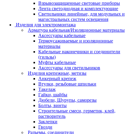
Взрывозащищенные световые приборы
Лента светодиодная и комплектующие
Светильники линейные, для модульных и
магистральных систем освещения
Изделия для электромонтажа
Арматура кабельная/Изоляционные материалы
Аксессуары кабельные
Термоусаживаемые и изоляционные
материалы
Кабельные наконечники и соединители
(гильзы)
Муфты кабельные
Аксессуары для светильников
Изделия крепежные, метизы
Анкерный крепеж
Втулки, резьбовые шпильки
Такелаж
Гайки, шайбы
Дюбели, Шурупы, саморезы
Болты, винты
Строительные смеси, герметик, клей,
растворитель
Заклепки
Гвозди
Разъемы, соединители