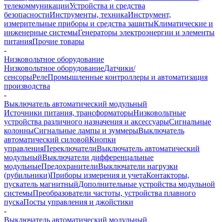
телекоммуникации
Устройства и средства
безопасности
Инструменты, техника
Инструмент,
измерительные приборы и средства защиты
Климатические и
инженерные системы
Генераторы электроэнергии и элементы
питания
Прочие товары
-
Низковольтное оборудование
Низковольтное оборудование
Датчики/
сенсоры
Реле
Промышленные контроллеры и автоматизация
производства
-
Выключатель автоматический модульный
Источники питания, трансформаторы
Низковольтные
устройства различного назначения и аксессуары
Сигнальные
колонны
Сигнальные лампы и зуммеры
Выключатель
автоматический силовой
Кнопки
управления
Переключатели
Выключатель автоматический
модульный
Выключатели дифференцальные
модульные
Предохранители
Выключатели нагрузки
(рубильники)
Приборы измерения и учета
Контакторы,
пускатель магнитный
Дополнительные устройства модульной
системы
Преобразователи частоты, устройства плавного
пуска
Посты управления и джойстики
-
Выключатель автоматический модульный