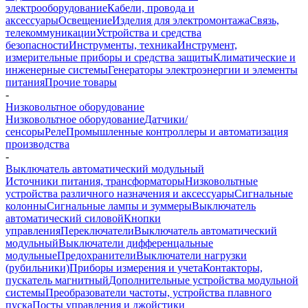
электрооборудование
Кабели, провода и
аксессуары
Освещение
Изделия для электромонтажа
Связь,
телекоммуникации
Устройства и средства
безопасности
Инструменты, техника
Инструмент,
измерительные приборы и средства защиты
Климатические и
инженерные системы
Генераторы электроэнергии и элементы
питания
Прочие товары
-
Низковольтное оборудование
Низковольтное оборудование
Датчики/
сенсоры
Реле
Промышленные контроллеры и автоматизация
производства
-
Выключатель автоматический модульный
Источники питания, трансформаторы
Низковольтные
устройства различного назначения и аксессуары
Сигнальные
колонны
Сигнальные лампы и зуммеры
Выключатель
автоматический силовой
Кнопки
управления
Переключатели
Выключатель автоматический
модульный
Выключатели дифференцальные
модульные
Предохранители
Выключатели нагрузки
(рубильники)
Приборы измерения и учета
Контакторы,
пускатель магнитный
Дополнительные устройства модульной
системы
Преобразователи частоты, устройства плавного
пуска
Посты управления и джойстики