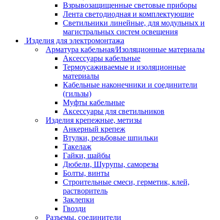
Взрывозащищенные световые приборы
Лента светодиодная и комплектующие
Светильники линейные, для модульных и
магистральных систем освещения
Изделия для электромонтажа
Арматура кабельная/Изоляционные материалы
Аксессуары кабельные
Термоусаживаемые и изоляционные
материалы
Кабельные наконечники и соединители
(гильзы)
Муфты кабельные
Аксессуары для светильников
Изделия крепежные, метизы
Анкерный крепеж
Втулки, резьбовые шпильки
Такелаж
Гайки, шайбы
Дюбели, Шурупы, саморезы
Болты, винты
Строительные смеси, герметик, клей,
растворитель
Заклепки
Гвозди
Разъемы, соединители