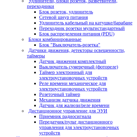
Удлинители, блоки розеток, разветвители,
переходники
Блок розеток, удлинитель
Сетевой шнур питания
Удлинитель кабельный на катушке/барабане
Переходник розетки мультистандартный
Блок распределения питания (PDU)
Блоки комбинированные
Блок "Выключатель-розетка"
Датчики движения, детекторы освещенности,
таймеры
Датчик движения комплектный
Выключатель сумеречный (фотореле)
Таймер электронный для
электроустановочных устройств
Реле времени механическое для
электроустановочных устройств
Розеточный таймер
Механизм датчика движения
Датчик для жалюзи/реле времени
Дистанционное управление для ЭУИ
Приемник радиосигнала
Передатчик/пульт дистанционного
управления для электроустановочных
устройств