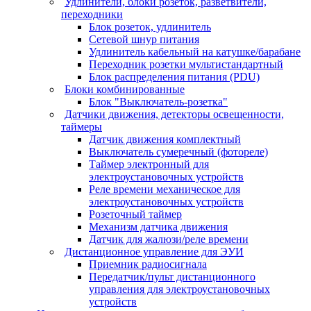
Удлинители, блоки розеток, разветвители,
переходники
Блок розеток, удлинитель
Сетевой шнур питания
Удлинитель кабельный на катушке/барабане
Переходник розетки мультистандартный
Блок распределения питания (PDU)
Блоки комбинированные
Блок "Выключатель-розетка"
Датчики движения, детекторы освещенности,
таймеры
Датчик движения комплектный
Выключатель сумеречный (фотореле)
Таймер электронный для
электроустановочных устройств
Реле времени механическое для
электроустановочных устройств
Розеточный таймер
Механизм датчика движения
Датчик для жалюзи/реле времени
Дистанционное управление для ЭУИ
Приемник радиосигнала
Передатчик/пульт дистанционного
управления для электроустановочных
устройств