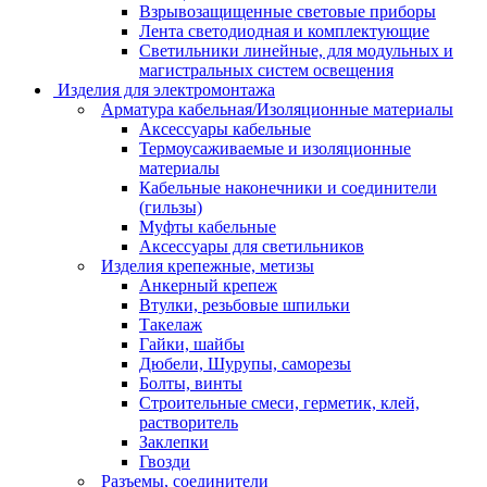
Взрывозащищенные световые приборы
Лента светодиодная и комплектующие
Светильники линейные, для модульных и
магистральных систем освещения
Изделия для электромонтажа
Арматура кабельная/Изоляционные материалы
Аксессуары кабельные
Термоусаживаемые и изоляционные
материалы
Кабельные наконечники и соединители
(гильзы)
Муфты кабельные
Аксессуары для светильников
Изделия крепежные, метизы
Анкерный крепеж
Втулки, резьбовые шпильки
Такелаж
Гайки, шайбы
Дюбели, Шурупы, саморезы
Болты, винты
Строительные смеси, герметик, клей,
растворитель
Заклепки
Гвозди
Разъемы, соединители