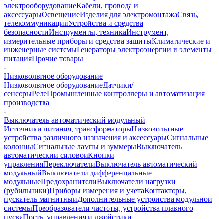
электрооборудование
Кабели, провода и
аксессуары
Освещение
Изделия для электромонтажа
Связь,
телекоммуникации
Устройства и средства
безопасности
Инструменты, техника
Инструмент,
измерительные приборы и средства защиты
Климатические и
инженерные системы
Генераторы электроэнергии и элементы
питания
Прочие товары
-
Низковольтное оборудование
Низковольтное оборудование
Датчики/
сенсоры
Реле
Промышленные контроллеры и автоматизация
производства
-
Выключатель автоматический модульный
Источники питания, трансформаторы
Низковольтные
устройства различного назначения и аксессуары
Сигнальные
колонны
Сигнальные лампы и зуммеры
Выключатель
автоматический силовой
Кнопки
управления
Переключатели
Выключатель автоматический
модульный
Выключатели дифференцальные
модульные
Предохранители
Выключатели нагрузки
(рубильники)
Приборы измерения и учета
Контакторы,
пускатель магнитный
Дополнительные устройства модульной
системы
Преобразователи частоты, устройства плавного
пуска
Посты управления и джойстики