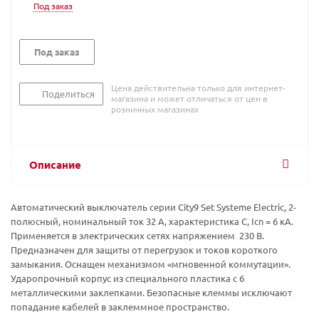
Под заказ
Под заказ
Цена действительна только для интернет-
Поделиться
магазина и может отличаться от цен в
розничных магазинах
Описание
Автоматический выключатель серии City9 Set Systeme Electric, 2-
полюсный, номинальный ток 32 А, характеристика С, Icn = 6 кА.
Применяется в электрических сетях напряжением 230 В.
Предназначен для защиты от перегрузок и токов короткого
замыкания. Оснащен механизмом «мгновенной коммутации».
Ударопрочный корпус из специального пластика с 6
металлическими заклепками. Безопасные клеммы исключают
попадание кабелей в заклеммное пространство.