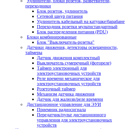
Удлинители, блоки розеток, разветвители,
переходники
Блок розеток, удлинитель
Сетевой шнур питания
Удлинитель кабельный на катушке/барабане
Переходник розетки мультистандартный
Блок распределения питания (PDU)
Блоки комбинированные
Блок "Выключатель-розетка"
Датчики движения, детекторы освещенности,
таймеры
Датчик движения комплектный
Выключатель сумеречный (фотореле)
Таймер электронный для
электроустановочных устройств
Реле времени механическое для
электроустановочных устройств
Розеточный таймер
Механизм датчика движения
Датчик для жалюзи/реле времени
Дистанционное управление для ЭУИ
Приемник радиосигнала
Передатчик/пульт дистанционного
управления для электроустановочных
устройств