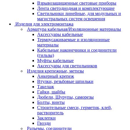
Взрывозащищенные световые приборы
Лента светодиодная и комплектующие
Светильники линейные, для модульных и
магистральных систем освещения
Изделия для электромонтажа
Арматура кабельная/Изоляционные материалы
Аксессуары кабельные
Термоусаживаемые и изоляционные
материалы
Кабельные наконечники и соединители
(гильзы)
Муфты кабельные
Аксессуары для светильников
Изделия крепежные, метизы
Анкерный крепеж
Втулки, резьбовые шпильки
Такелаж
Гайки, шайбы
Дюбели, Шурупы, саморезы
Болты, винты
Строительные смеси, герметик, клей,
растворитель
Заклепки
Гвозди
Разъемы, соединители