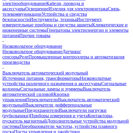
электрооборудование
Кабели, провода и
аксессуары
Освещение
Изделия для электромонтажа
Связь,
телекоммуникации
Устройства и средства
безопасности
Инструменты, техника
Инструмент,
измерительные приборы и средства защиты
Климатические и
инженерные системы
Генераторы электроэнергии и элементы
питания
Прочие товары
-
Низковольтное оборудование
Низковольтное оборудование
Датчики/
сенсоры
Реле
Промышленные контроллеры и автоматизация
производства
-
Выключатель автоматический модульный
Источники питания, трансформаторы
Низковольтные
устройства различного назначения и аксессуары
Сигнальные
колонны
Сигнальные лампы и зуммеры
Выключатель
автоматический силовой
Кнопки
управления
Переключатели
Выключатель автоматический
модульный
Выключатели дифференцальные
модульные
Предохранители
Выключатели нагрузки
(рубильники)
Приборы измерения и учета
Контакторы,
пускатель магнитный
Дополнительные устройства модульной
системы
Преобразователи частоты, устройства плавного
пуска
Посты управления и джойстики