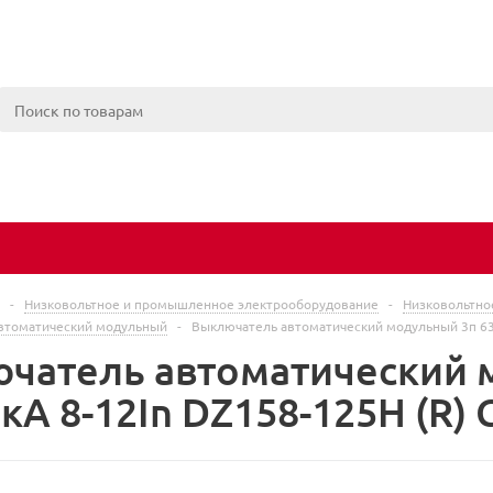
-
Низковольтное и промышленное электрооборудование
-
Низковольтно
втоматический модульный
-
Выключатель автоматический модульный 3п 63А
чатель автоматический 
кА 8-12In DZ158-125H (R)