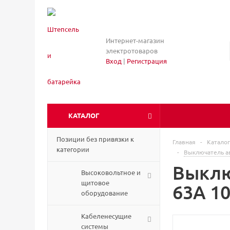
Интернет-магазин
электротоваров
Вход
|
Регистрация
КАТАЛОГ
Позиции без привязки к
Главная
-
Каталог
категории
-
Выключатель а
Выклю
Высоковольтное и
щитовое
63А 10
оборудование
Кабеленесущие
системы