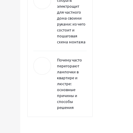
собрать
электрощит
для частного
дома своими
руками: из чего
состоит и
пошаговая
схема монтажа
Почему часто
перегорают
лампочки в
квартире и
люстре:
основные
причины и
способы
решения