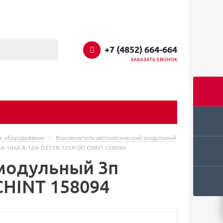
+7 (4852) 664-664
ЗАКАЗАТЬ ЗВОНОК
е оборудование
-
Выключатель автоматический модульный
 10кА 8-12In DZ158-125H (R) CHINT 158094
модульный 3п
 CHINT 158094