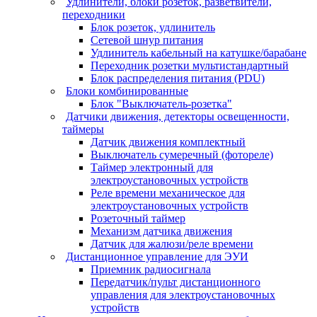
Удлинители, блоки розеток, разветвители,
переходники
Блок розеток, удлинитель
Сетевой шнур питания
Удлинитель кабельный на катушке/барабане
Переходник розетки мультистандартный
Блок распределения питания (PDU)
Блоки комбинированные
Блок "Выключатель-розетка"
Датчики движения, детекторы освещенности,
таймеры
Датчик движения комплектный
Выключатель сумеречный (фотореле)
Таймер электронный для
электроустановочных устройств
Реле времени механическое для
электроустановочных устройств
Розеточный таймер
Механизм датчика движения
Датчик для жалюзи/реле времени
Дистанционное управление для ЭУИ
Приемник радиосигнала
Передатчик/пульт дистанционного
управления для электроустановочных
устройств