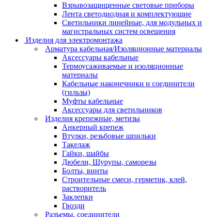
Взрывозащищенные световые приборы
Лента светодиодная и комплектующие
Светильники линейные, для модульных и
магистральных систем освещения
Изделия для электромонтажа
Арматура кабельная/Изоляционные материалы
Аксессуары кабельные
Термоусаживаемые и изоляционные
материалы
Кабельные наконечники и соединители
(гильзы)
Муфты кабельные
Аксессуары для светильников
Изделия крепежные, метизы
Анкерный крепеж
Втулки, резьбовые шпильки
Такелаж
Гайки, шайбы
Дюбели, Шурупы, саморезы
Болты, винты
Строительные смеси, герметик, клей,
растворитель
Заклепки
Гвозди
Разъемы, соединители