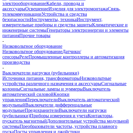
электрооборудование
Кабели, провода и
аксессуары
Освещение
Изделия для электромонтажа
Связь,
телекоммуникации
Устройства и средства
безопасности
Инструменты, техника
Инструмент,
измерительные приборы и средства защиты
Климатические и
инженерные системы
Генераторы электроэнергии и элементы
питания
Прочие товары
-
Низковольтное оборудование
Низковольтное оборудование
Датчики/
сенсоры
Реле
Промышленные контроллеры и автоматизация
производства
-
Выключатели нагрузки (рубильники)
Источники питания, трансформаторы
Низковольтные
устройства различного назначения и аксессуары
Сигнальные
колонны
Сигнальные лампы и зуммеры
Выключатель
автоматический силовой
Кнопки
управления
Переключатели
Выключатель автоматический
модульный
Выключатели дифференцальные
модульные
Предохранители
Выключатели нагрузки
(рубильники)
Приборы измерения и учета
Контакторы,
пускатель магнитный
Дополнительные устройства модульной
системы
Преобразователи частоты, устройства плавного
пуска
Посты управления и джойстики