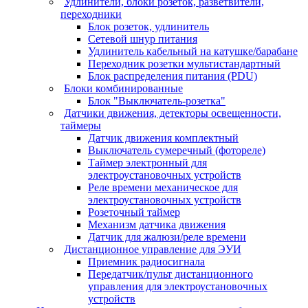
Удлинители, блоки розеток, разветвители,
переходники
Блок розеток, удлинитель
Сетевой шнур питания
Удлинитель кабельный на катушке/барабане
Переходник розетки мультистандартный
Блок распределения питания (PDU)
Блоки комбинированные
Блок "Выключатель-розетка"
Датчики движения, детекторы освещенности,
таймеры
Датчик движения комплектный
Выключатель сумеречный (фотореле)
Таймер электронный для
электроустановочных устройств
Реле времени механическое для
электроустановочных устройств
Розеточный таймер
Механизм датчика движения
Датчик для жалюзи/реле времени
Дистанционное управление для ЭУИ
Приемник радиосигнала
Передатчик/пульт дистанционного
управления для электроустановочных
устройств