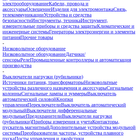
электрооборудование
Кабели, провода и
аксессуары
Освещение
Изделия для электромонтажа
Связь,
телекоммуникации
Устройства и средства
безопасности
Инструменты, техника
Инструмент,
измерительные приборы и средства защиты
Климатические и
инженерные системы
Генераторы электроэнергии и элементы
питания
Прочие товары
-
Низковольтное оборудование
Низковольтное оборудование
Датчики/
сенсоры
Реле
Промышленные контроллеры и автоматизация
производства
-
Выключатели нагрузки (рубильники)
Источники питания, трансформаторы
Низковольтные
устройства различного назначения и аксессуары
Сигнальные
колонны
Сигнальные лампы и зуммеры
Выключатель
автоматический силовой
Кнопки
управления
Переключатели
Выключатель автоматический
модульный
Выключатели дифференцальные
модульные
Предохранители
Выключатели нагрузки
(рубильники)
Приборы измерения и учета
Контакторы,
пускатель магнитный
Дополнительные устройства модульной
системы
Преобразователи частоты, устройства плавного
пуска
Посты управления и джойстики