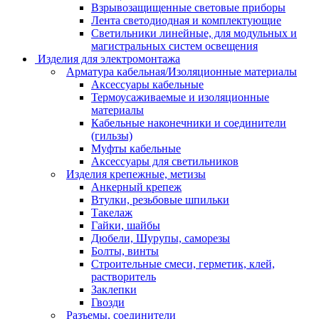
Взрывозащищенные световые приборы
Лента светодиодная и комплектующие
Светильники линейные, для модульных и
магистральных систем освещения
Изделия для электромонтажа
Арматура кабельная/Изоляционные материалы
Аксессуары кабельные
Термоусаживаемые и изоляционные
материалы
Кабельные наконечники и соединители
(гильзы)
Муфты кабельные
Аксессуары для светильников
Изделия крепежные, метизы
Анкерный крепеж
Втулки, резьбовые шпильки
Такелаж
Гайки, шайбы
Дюбели, Шурупы, саморезы
Болты, винты
Строительные смеси, герметик, клей,
растворитель
Заклепки
Гвозди
Разъемы, соединители