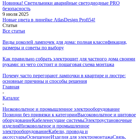
Новинка! Светильники аварийные светодиодные PRO
безопасность
9 июля 2025
Новые цвета в линейке AtlasDesign Profi54!
Статьи
Все статьи
Виды цоколей лампочек для дома: полная классификация,
размеры и советы по выбору
Как правильно собрать электрощит для частного дома своими
руками: из чего состоит и пошаговая схема монтажа
Почему часто перегорают лампочки в квартире и люстре:
основные причины и способы решения
Главная
-
Каталог
-
Низковольтное и промышленное электрооборудование
Позиции без привязки к категории
Высоковольтное и щитовое
оборудование
Кабеленесущие системы
Электроустановочные
изделия
Низковольтное и промышленное
электрооборудование
Кабели, провода и
аксессуары
Освещение
Изделия для электромонтажа
Связь,