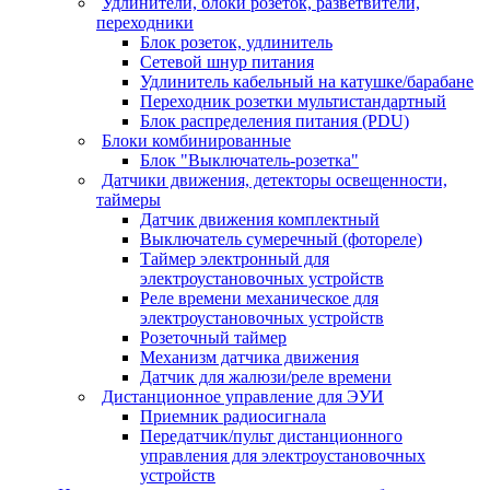
Удлинители, блоки розеток, разветвители,
переходники
Блок розеток, удлинитель
Сетевой шнур питания
Удлинитель кабельный на катушке/барабане
Переходник розетки мультистандартный
Блок распределения питания (PDU)
Блоки комбинированные
Блок "Выключатель-розетка"
Датчики движения, детекторы освещенности,
таймеры
Датчик движения комплектный
Выключатель сумеречный (фотореле)
Таймер электронный для
электроустановочных устройств
Реле времени механическое для
электроустановочных устройств
Розеточный таймер
Механизм датчика движения
Датчик для жалюзи/реле времени
Дистанционное управление для ЭУИ
Приемник радиосигнала
Передатчик/пульт дистанционного
управления для электроустановочных
устройств