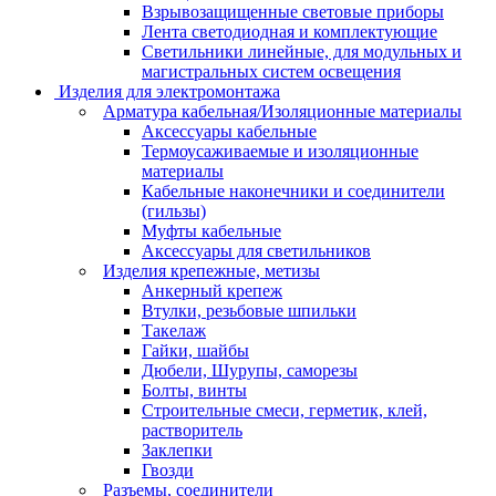
Взрывозащищенные световые приборы
Лента светодиодная и комплектующие
Светильники линейные, для модульных и
магистральных систем освещения
Изделия для электромонтажа
Арматура кабельная/Изоляционные материалы
Аксессуары кабельные
Термоусаживаемые и изоляционные
материалы
Кабельные наконечники и соединители
(гильзы)
Муфты кабельные
Аксессуары для светильников
Изделия крепежные, метизы
Анкерный крепеж
Втулки, резьбовые шпильки
Такелаж
Гайки, шайбы
Дюбели, Шурупы, саморезы
Болты, винты
Строительные смеси, герметик, клей,
растворитель
Заклепки
Гвозди
Разъемы, соединители