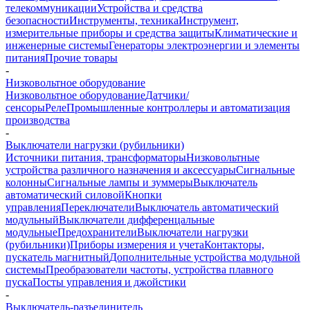
телекоммуникации
Устройства и средства
безопасности
Инструменты, техника
Инструмент,
измерительные приборы и средства защиты
Климатические и
инженерные системы
Генераторы электроэнергии и элементы
питания
Прочие товары
-
Низковольтное оборудование
Низковольтное оборудование
Датчики/
сенсоры
Реле
Промышленные контроллеры и автоматизация
производства
-
Выключатели нагрузки (рубильники)
Источники питания, трансформаторы
Низковольтные
устройства различного назначения и аксессуары
Сигнальные
колонны
Сигнальные лампы и зуммеры
Выключатель
автоматический силовой
Кнопки
управления
Переключатели
Выключатель автоматический
модульный
Выключатели дифференцальные
модульные
Предохранители
Выключатели нагрузки
(рубильники)
Приборы измерения и учета
Контакторы,
пускатель магнитный
Дополнительные устройства модульной
системы
Преобразователи частоты, устройства плавного
пуска
Посты управления и джойстики
-
Выключатель-разъединитель