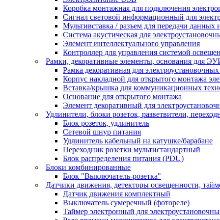
Коробка монтажная для подключения электро
Сигнал световой информационный для элект
Мультивставка / разъем для передачи данных 
Система акустическая для электроустановочн
Элемент интеллектуального управления
Контроллер для управления системой освеще
Рамки, декоративные элементы, основания для ЭУ
Рамка декоративная для электроустановочных
Корпус накладной для открытого монтажа эл
Вставка/крышка для коммуникационных техн
Основание для открытого монтажа
Элемент декоративный для электроустановоч
Удлинители, блоки розеток, разветвители, переход
Блок розеток, удлинитель
Сетевой шнур питания
Удлинитель кабельный на катушке/барабане
Переходник розетки мультистандартный
Блок распределения питания (PDU)
Блоки комбинированные
Блок "Выключатель-розетка"
Датчики движения, детекторы освещенности, тай
Датчик движения комплектный
Выключатель сумеречный (фотореле)
Таймер электронный для электроустановочны