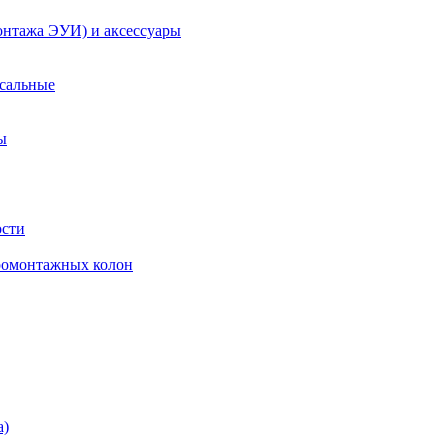
онтажа ЭУИ) и аксессуары
рсальные
ы
ости
ромонтажных колон
а)