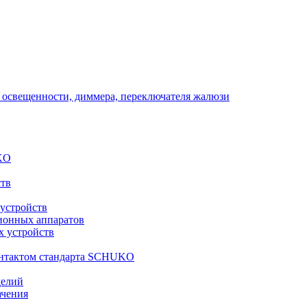
 освещенности, диммера, переключателя жалюзи
KO
ств
 устройств
ионных аппаратов
х устройств
контактом стандарта SCHUKO
делий
ачения