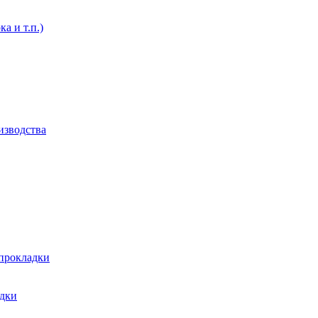
а и т.п.)
изводства
 прокладки
адки