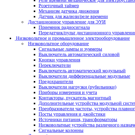
Реле времени механическое для электроустан
Розеточный таймер
Механизм датчика движения
Датчик для жалюзи/реле времени
Дистанционное управление для ЭУИ
Приемник радиосигнала
Передатчик/пульт дистанционного управления
Низковольтное и промышленное электрооборудование
Низковольтное оборудование
Сигнальные лампы и зуммеры
Выключатель автоматический силовой
Кнопки управления
Переключатели
Выключатель автоматический модульный
Выключатели дифференцальные модульные
Предохранители
Выключатели нагрузки (рубильники)
Приборы измерения и учета
Контакторы, пускатель магнитный
Дополнительные устройства модульной сист
Преобразователи частоты, устройства плавног
Посты управления и джойстики
Источники питания, трансформаторы
Низковольтные устройства различного назнач
Сигнальные колонны