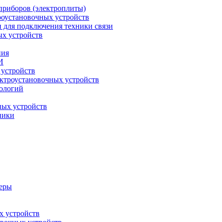
приборов (электроплиты)
роустановочных устройств
и для подключения техники связи
ых устройств
ния
И
 устройств
ектроустановочных устройств
ологий
ных устройств
ники
меры
х устройств