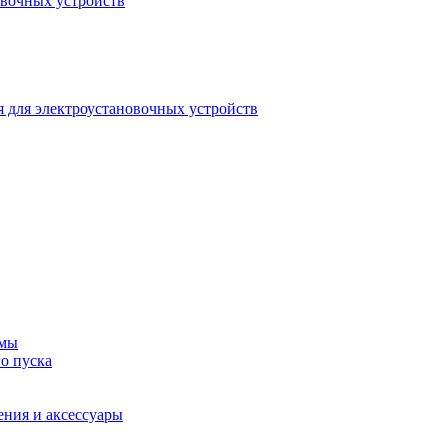
овочных устройств
 для электроустановочных устройств
емы
о пуска
ения и аксессуары