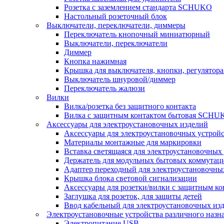
Розетка с заземлением стандарта SCHUKO
Настольный розеточный блок
Выключатели, переключатели, диммеры
Переключатель кнопочный миниатюрный
Выключатели, переключатели
Диммер
Кнопка нажимная
Крышка для выключателя, кнопки, регулятора
Выключатель шнуровой/диммер
Переключатель жалюзи
Вилки
Вилка/розетка без защитного контакта
Вилка с защитным контактом бытовая SCHU
Аксессуары для электроустановочных изделий
Аксессуары для электроустановочных устрой
Материалы монтажные для маркировки
Вставка светящаяся для электроустановочных
Держатель для модульных бытовых коммутац
Адаптер переходный для электроустановочны
Крышка блока световой сигнализации
Аксессуары для розетки/вилки с защитным 
Заглушка для розеток, для защиты детей
Ввод кабельный для электроустановочных из
Электроустановочные устройства различного назн
Электропитание USB