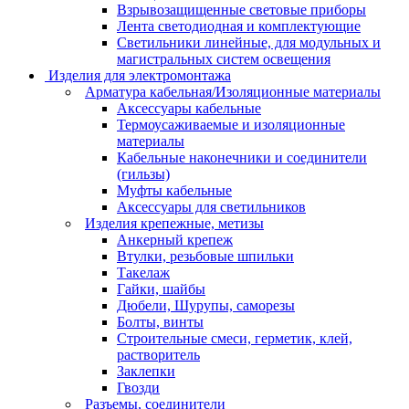
Взрывозащищенные световые приборы
Лента светодиодная и комплектующие
Светильники линейные, для модульных и
магистральных систем освещения
Изделия для электромонтажа
Арматура кабельная/Изоляционные материалы
Аксессуары кабельные
Термоусаживаемые и изоляционные
материалы
Кабельные наконечники и соединители
(гильзы)
Муфты кабельные
Аксессуары для светильников
Изделия крепежные, метизы
Анкерный крепеж
Втулки, резьбовые шпильки
Такелаж
Гайки, шайбы
Дюбели, Шурупы, саморезы
Болты, винты
Строительные смеси, герметик, клей,
растворитель
Заклепки
Гвозди
Разъемы, соединители