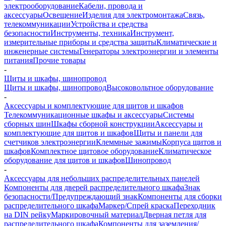
электрооборудование
Кабели, провода и
аксессуары
Освещение
Изделия для электромонтажа
Связь,
телекоммуникации
Устройства и средства
безопасности
Инструменты, техника
Инструмент,
измерительные приборы и средства защиты
Климатические и
инженерные системы
Генераторы электроэнергии и элементы
питания
Прочие товары
-
Щиты и шкафы, шинопровод
Щиты и шкафы, шинопровод
Высоковольтное оборудование
-
Аксессуары и комплектующие для щитов и шкафов
Телекоммуникационные шкафы и аксессуары
Системы
сборных шин
Шкафы сборной конструкции
Аксессуары и
комплектующие для щитов и шкафов
Щиты и панели для
счетчиков электроэнергии
Клеммные зажимы
Корпуса щитов и
шкафов
Комплектное щитовое оборудование
Климатическое
оборудование для щитов и шкафов
Шинопровод
-
Аксессуары для небольших распределительных панелей
Компоненты для дверей распределительного шкафа
Знак
безопасности/Предупреждающий знак
Компоненты для сборки
распределительного шкафа
Маркер/Спрей краска
Переходник
на DIN рейку
Маркировочный материал
Дверная петля для
распределительного шкафа
Компоненты для заземления/