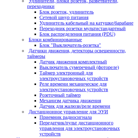
Удлинители, блоки розеток, разветвители,
переходники
Блок розеток, удлинитель
Сетевой шнур питания
Удлинитель кабельный на катушке/барабане
Переходник розетки мультистандартный
Блок распределения питания (PDU)
Блоки комбинированные
Блок "Выключатель-розетка"
Датчики движения, детекторы освещенности,
таймеры
Датчик движения комплектный
Выключатель сумеречный (фотореле)
Таймер электронный для
электроустановочных устройств
Реле времени механическое для
электроустановочных устройств
Розеточный таймер
Механизм датчика движения
Датчик для жалюзи/реле времени
Дистанционное управление для ЭУИ
Приемник радиосигнала
Передатчик/пульт дистанционного
управления для электроустановочных
устройств