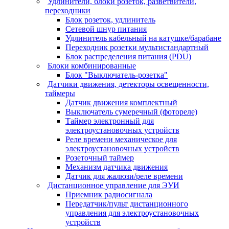
Удлинители, блоки розеток, разветвители,
переходники
Блок розеток, удлинитель
Сетевой шнур питания
Удлинитель кабельный на катушке/барабане
Переходник розетки мультистандартный
Блок распределения питания (PDU)
Блоки комбинированные
Блок "Выключатель-розетка"
Датчики движения, детекторы освещенности,
таймеры
Датчик движения комплектный
Выключатель сумеречный (фотореле)
Таймер электронный для
электроустановочных устройств
Реле времени механическое для
электроустановочных устройств
Розеточный таймер
Механизм датчика движения
Датчик для жалюзи/реле времени
Дистанционное управление для ЭУИ
Приемник радиосигнала
Передатчик/пульт дистанционного
управления для электроустановочных
устройств