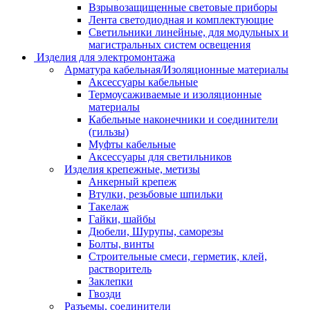
Взрывозащищенные световые приборы
Лента светодиодная и комплектующие
Светильники линейные, для модульных и
магистральных систем освещения
Изделия для электромонтажа
Арматура кабельная/Изоляционные материалы
Аксессуары кабельные
Термоусаживаемые и изоляционные
материалы
Кабельные наконечники и соединители
(гильзы)
Муфты кабельные
Аксессуары для светильников
Изделия крепежные, метизы
Анкерный крепеж
Втулки, резьбовые шпильки
Такелаж
Гайки, шайбы
Дюбели, Шурупы, саморезы
Болты, винты
Строительные смеси, герметик, клей,
растворитель
Заклепки
Гвозди
Разъемы, соединители