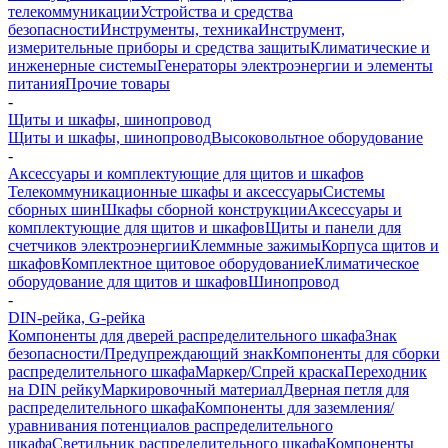
телекоммуникации
Устройства и средства
безопасности
Инструменты, техника
Инструмент,
измерительные приборы и средства защиты
Климатические и
инженерные системы
Генераторы электроэнергии и элементы
питания
Прочие товары
-
Щиты и шкафы, шинопровод
Щиты и шкафы, шинопровод
Высоковольтное оборудование
-
Аксессуары и комплектующие для щитов и шкафов
Телекоммуникационные шкафы и аксессуары
Системы
сборных шин
Шкафы сборной конструкции
Аксессуары и
комплектующие для щитов и шкафов
Щиты и панели для
счетчиков электроэнергии
Клеммные зажимы
Корпуса щитов и
шкафов
Комплектное щитовое оборудование
Климатическое
оборудование для щитов и шкафов
Шинопровод
-
DIN-рейка, G-рейка
Компоненты для дверей распределительного шкафа
Знак
безопасности/Предупреждающий знак
Компоненты для сборки
распределительного шкафа
Маркер/Спрей краска
Переходник
на DIN рейку
Маркировочный материал
Дверная петля для
распределительного шкафа
Компоненты для заземления/
уравнивания потенциалов распределительного
шкафа
Светильник распределительного шкафа
Компоненты