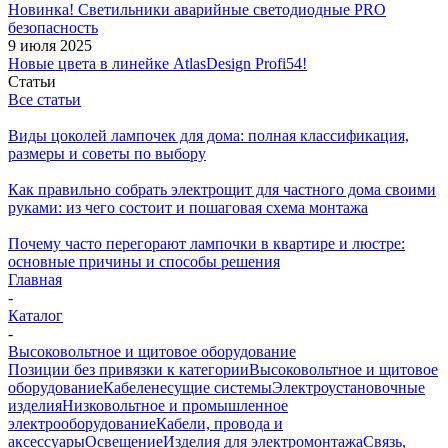
Новинка! Светильники аварийные светодиодные PRO
безопасность
9 июля 2025
Новые цвета в линейке AtlasDesign Profi54!
Статьи
Все статьи
Виды цоколей лампочек для дома: полная классификация,
размеры и советы по выбору
Как правильно собрать электрощит для частного дома своими
руками: из чего состоит и пошаговая схема монтажа
Почему часто перегорают лампочки в квартире и люстре:
основные причины и способы решения
Главная
-
Каталог
-
Высоковольтное и щитовое оборудование
Позиции без привязки к категории
Высоковольтное и щитовое
оборудование
Кабеленесущие системы
Электроустановочные
изделия
Низковольтное и промышленное
электрооборудование
Кабели, провода и
аксессуары
Освещение
Изделия для электромонтажа
Связь,