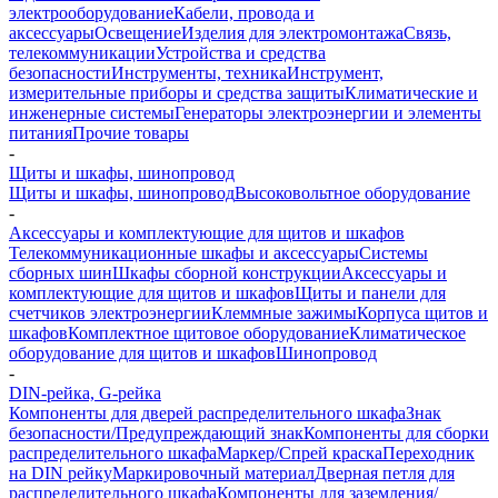
электрооборудование
Кабели, провода и
аксессуары
Освещение
Изделия для электромонтажа
Связь,
телекоммуникации
Устройства и средства
безопасности
Инструменты, техника
Инструмент,
измерительные приборы и средства защиты
Климатические и
инженерные системы
Генераторы электроэнергии и элементы
питания
Прочие товары
-
Щиты и шкафы, шинопровод
Щиты и шкафы, шинопровод
Высоковольтное оборудование
-
Аксессуары и комплектующие для щитов и шкафов
Телекоммуникационные шкафы и аксессуары
Системы
сборных шин
Шкафы сборной конструкции
Аксессуары и
комплектующие для щитов и шкафов
Щиты и панели для
счетчиков электроэнергии
Клеммные зажимы
Корпуса щитов и
шкафов
Комплектное щитовое оборудование
Климатическое
оборудование для щитов и шкафов
Шинопровод
-
DIN-рейка, G-рейка
Компоненты для дверей распределительного шкафа
Знак
безопасности/Предупреждающий знак
Компоненты для сборки
распределительного шкафа
Маркер/Спрей краска
Переходник
на DIN рейку
Маркировочный материал
Дверная петля для
распределительного шкафа
Компоненты для заземления/