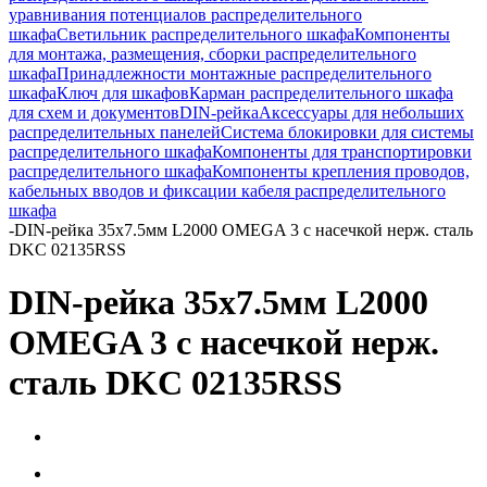
уравнивания потенциалов распределительного
шкафа
Светильник распределительного шкафа
Компоненты
для монтажа, размещения, сборки распределительного
шкафа
Принадлежности монтажные распределительного
шкафа
Ключ для шкафов
Карман распределительного шкафа
для схем и документов
DIN-рейка
Аксессуары для небольших
распределительных панелей
Система блокировки для системы
распределительного шкафа
Компоненты для транспортировки
распределительного шкафа
Компоненты крепления проводов,
кабельных вводов и фиксации кабеля распределительного
шкафа
-
DIN-рейка 35х7.5мм L2000 OMEGA 3 с насечкой нерж. сталь
DKC 02135RSS
DIN-рейка 35х7.5мм L2000
OMEGA 3 с насечкой нерж.
сталь DKC 02135RSS