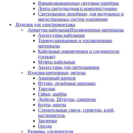
Взрывозащищенные световые приборы
Лента светодиодная и комплектующие
Светильники линейные, для модульных и
магистральных систем освещения
Изделия для электромонтажа
Арматура кабельная/Изоляционные материалы
Аксессуары кабельные
Термоусаживаемые и изоляционные
материалы
Кабельные наконечники и соединители
(гильзы)
Муфты кабельные
Аксессуары для светильников
Изделия крепежные, метизы
Анкерный крепеж
Втулки, резьбовые шпильки
Такелаж
Гайки, шайбы
Дюбели, Шурупы, саморезы
Болты, винты
Строительные смеси, герметик, клей,
растворитель
Заклепки
Гвозди
Разъемы, соединители