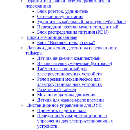
Удлинители, блоки розеток, разветвители,
переходники
Блок розеток, удлинитель
Сетевой шнур питания
Удлинитель кабельный на катушке/барабане
Переходник розетки мультистандартный
Блок распределения питания (PDU)
Блоки комбинированные
Блок "Выключатель-розетка"
Датчики движения, детекторы освещенности,
таймеры
Датчик движения комплектный
Выключатель сумеречный (фотореле)
Таймер электронный для
электроустановочных устройств
Реле времени механическое для
электроустановочных устройств
Розеточный таймер
Механизм датчика движения
Датчик для жалюзи/реле времени
Дистанционное управление для ЭУИ
Приемник радиосигнала
Передатчик/пульт дистанционного
управления для электроустановочных
устройств