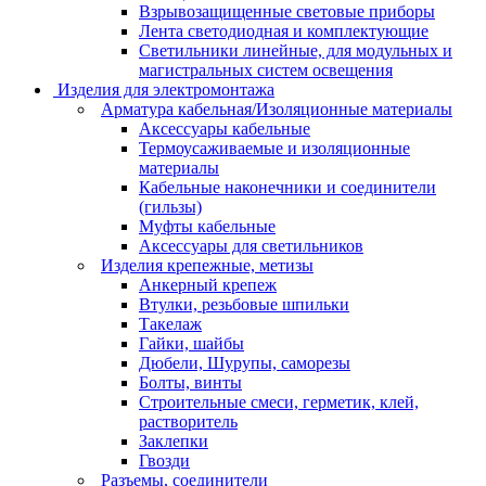
Взрывозащищенные световые приборы
Лента светодиодная и комплектующие
Светильники линейные, для модульных и
магистральных систем освещения
Изделия для электромонтажа
Арматура кабельная/Изоляционные материалы
Аксессуары кабельные
Термоусаживаемые и изоляционные
материалы
Кабельные наконечники и соединители
(гильзы)
Муфты кабельные
Аксессуары для светильников
Изделия крепежные, метизы
Анкерный крепеж
Втулки, резьбовые шпильки
Такелаж
Гайки, шайбы
Дюбели, Шурупы, саморезы
Болты, винты
Строительные смеси, герметик, клей,
растворитель
Заклепки
Гвозди
Разъемы, соединители