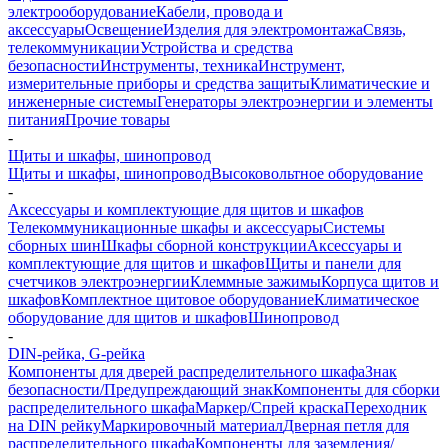
электрооборудование
Кабели, провода и
аксессуары
Освещение
Изделия для электромонтажа
Связь,
телекоммуникации
Устройства и средства
безопасности
Инструменты, техника
Инструмент,
измерительные приборы и средства защиты
Климатические и
инженерные системы
Генераторы электроэнергии и элементы
питания
Прочие товары
-
Щиты и шкафы, шинопровод
Щиты и шкафы, шинопровод
Высоковольтное оборудование
-
Аксессуары и комплектующие для щитов и шкафов
Телекоммуникационные шкафы и аксессуары
Системы
сборных шин
Шкафы сборной конструкции
Аксессуары и
комплектующие для щитов и шкафов
Щиты и панели для
счетчиков электроэнергии
Клеммные зажимы
Корпуса щитов и
шкафов
Комплектное щитовое оборудование
Климатическое
оборудование для щитов и шкафов
Шинопровод
-
DIN-рейка, G-рейка
Компоненты для дверей распределительного шкафа
Знак
безопасности/Предупреждающий знак
Компоненты для сборки
распределительного шкафа
Маркер/Спрей краска
Переходник
на DIN рейку
Маркировочный материал
Дверная петля для
распределительного шкафа
Компоненты для заземления/