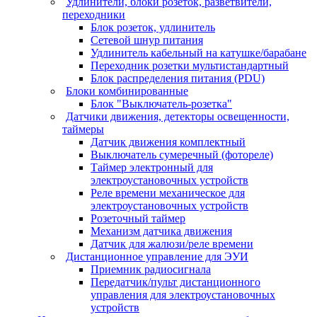
Удлинители, блоки розеток, разветвители,
переходники
Блок розеток, удлинитель
Сетевой шнур питания
Удлинитель кабельный на катушке/барабане
Переходник розетки мультистандартный
Блок распределения питания (PDU)
Блоки комбинированные
Блок "Выключатель-розетка"
Датчики движения, детекторы освещенности,
таймеры
Датчик движения комплектный
Выключатель сумеречный (фотореле)
Таймер электронный для
электроустановочных устройств
Реле времени механическое для
электроустановочных устройств
Розеточный таймер
Механизм датчика движения
Датчик для жалюзи/реле времени
Дистанционное управление для ЭУИ
Приемник радиосигнала
Передатчик/пульт дистанционного
управления для электроустановочных
устройств