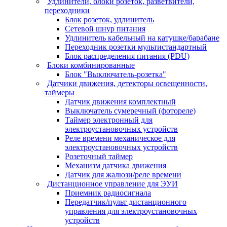
Удлинители, блоки розеток, разветвители,
переходники
Блок розеток, удлинитель
Сетевой шнур питания
Удлинитель кабельный на катушке/барабане
Переходник розетки мультистандартный
Блок распределения питания (PDU)
Блоки комбинированные
Блок "Выключатель-розетка"
Датчики движения, детекторы освещенности,
таймеры
Датчик движения комплектный
Выключатель сумеречный (фотореле)
Таймер электронный для
электроустановочных устройств
Реле времени механическое для
электроустановочных устройств
Розеточный таймер
Механизм датчика движения
Датчик для жалюзи/реле времени
Дистанционное управление для ЭУИ
Приемник радиосигнала
Передатчик/пульт дистанционного
управления для электроустановочных
устройств