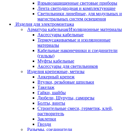
Взрывозащищенные световые приборы
Лента светодиодная и комплектующие
Светильники линейные, для модульных и
магистральных систем освещения
Изделия для электромонтажа
Арматура кабельная/Изоляционные материалы
Аксессуары кабельные
Термоусаживаемые и изоляционные
материалы
Кабельные наконечники и соединители
(гильзы)
Муфты кабельные
Аксессуары для светильников
Изделия крепежные, метизы
Анкерный крепеж
Втулки, резьбовые шпильки
Такелаж
Гайки, шайбы
Дюбели, Шурупы, саморезы
Болты, винты
Строительные смеси, герметик, клей,
растворитель
Заклепки
Гвозди
Разъемы, соединители