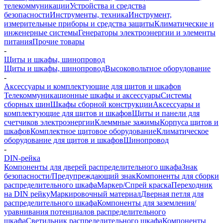
телекоммуникации
Устройства и средства
безопасности
Инструменты, техника
Инструмент,
измерительные приборы и средства защиты
Климатические и
инженерные системы
Генераторы электроэнергии и элементы
питания
Прочие товары
-
Щиты и шкафы, шинопровод
Щиты и шкафы, шинопровод
Высоковольтное оборудование
-
Аксессуары и комплектующие для щитов и шкафов
Телекоммуникационные шкафы и аксессуары
Системы
сборных шин
Шкафы сборной конструкции
Аксессуары и
комплектующие для щитов и шкафов
Щиты и панели для
счетчиков электроэнергии
Клеммные зажимы
Корпуса щитов и
шкафов
Комплектное щитовое оборудование
Климатическое
оборудование для щитов и шкафов
Шинопровод
-
DIN-рейка
Компоненты для дверей распределительного шкафа
Знак
безопасности/Предупреждающий знак
Компоненты для сборки
распределительного шкафа
Маркер/Спрей краска
Переходник
на DIN рейку
Маркировочный материал
Дверная петля для
распределительного шкафа
Компоненты для заземления/
уравнивания потенциалов распределительного
шкафа
Светильник распределительного шкафа
Компоненты