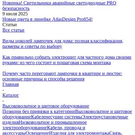
Новинка! Светильники аварийные светодиодные PRO
безопасность
9 июля 2025
Новые цвета в линейке AtlasDesign Profi54!
Статьи
Все статьи
Виды цоколей лампочек для дома: полная классификация,
размеры и советы по выбору
Как правильно собрать электрощит для частного дома своими
руками: из чего состоит и пошаговая схема монтажа
Почему часто перегорают лампочки в квартире и люстре:
основные причины и способы решения
Главная
-
Каталог
-
Высоковольтное и щитовое оборудование
Позиции без привязки к категории
Высоковольтное и щитовое
оборудование
Кабеленесущие системы
Электроустановочные
изделия
Низковольтное и промышленное
электрооборудование
Кабели, провода и
аксессуары
Освещение
Изделия для электромонтажа
Связь,