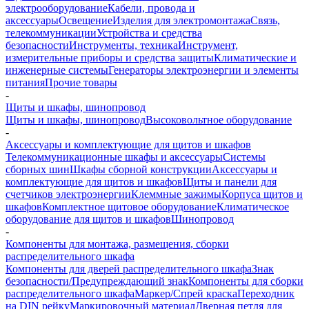
электрооборудование
Кабели, провода и
аксессуары
Освещение
Изделия для электромонтажа
Связь,
телекоммуникации
Устройства и средства
безопасности
Инструменты, техника
Инструмент,
измерительные приборы и средства защиты
Климатические и
инженерные системы
Генераторы электроэнергии и элементы
питания
Прочие товары
-
Щиты и шкафы, шинопровод
Щиты и шкафы, шинопровод
Высоковольтное оборудование
-
Аксессуары и комплектующие для щитов и шкафов
Телекоммуникационные шкафы и аксессуары
Системы
сборных шин
Шкафы сборной конструкции
Аксессуары и
комплектующие для щитов и шкафов
Щиты и панели для
счетчиков электроэнергии
Клеммные зажимы
Корпуса щитов и
шкафов
Комплектное щитовое оборудование
Климатическое
оборудование для щитов и шкафов
Шинопровод
-
Компоненты для монтажа, размещения, сборки
распределительного шкафа
Компоненты для дверей распределительного шкафа
Знак
безопасности/Предупреждающий знак
Компоненты для сборки
распределительного шкафа
Маркер/Спрей краска
Переходник
на DIN рейку
Маркировочный материал
Дверная петля для