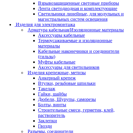
Взрывозащищенные световые приборы
Лента светодиодная и комплектующие
Светильники линейные, для модульных и
магистральных систем освещения
Изделия для электромонтажа
Арматура кабельная/Изоляционные материалы
Аксессуары кабельные
Термоусаживаемые и изоляционные
материалы
Кабельные наконечники и соединители
(гильзы)
Муфты кабельные
Аксессуары для светильников
Изделия крепежные, метизы
Анкерный крепеж
Втулки, резьбовые шпильки
Такелаж
Гайки, шайбы
Дюбели, Шурупы, саморезы
Болты, винты
Строительные смеси, герметик, клей,
растворитель
Заклепки
Гвозди
Разъемы, соединители