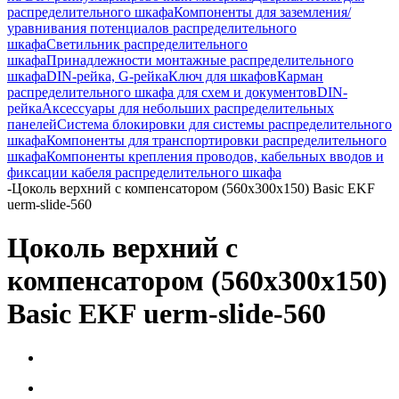
распределительного шкафа
Компоненты для заземления/
уравнивания потенциалов распределительного
шкафа
Светильник распределительного
шкафа
Принадлежности монтажные распределительного
шкафа
DIN-рейка, G-рейка
Ключ для шкафов
Карман
распределительного шкафа для схем и документов
DIN-
рейка
Аксессуары для небольших распределительных
панелей
Система блокировки для системы распределительного
шкафа
Компоненты для транспортировки распределительного
шкафа
Компоненты крепления проводов, кабельных вводов и
фиксации кабеля распределительного шкафа
-
Цоколь верхний с компенсатором (560х300х150) Basic EKF
uerm-slide-560
Цоколь верхний с
компенсатором (560х300х150)
Basic EKF uerm-slide-560