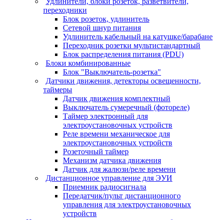
Удлинители, блоки розеток, разветвители,
переходники
Блок розеток, удлинитель
Сетевой шнур питания
Удлинитель кабельный на катушке/барабане
Переходник розетки мультистандартный
Блок распределения питания (PDU)
Блоки комбинированные
Блок "Выключатель-розетка"
Датчики движения, детекторы освещенности,
таймеры
Датчик движения комплектный
Выключатель сумеречный (фотореле)
Таймер электронный для
электроустановочных устройств
Реле времени механическое для
электроустановочных устройств
Розеточный таймер
Механизм датчика движения
Датчик для жалюзи/реле времени
Дистанционное управление для ЭУИ
Приемник радиосигнала
Передатчик/пульт дистанционного
управления для электроустановочных
устройств