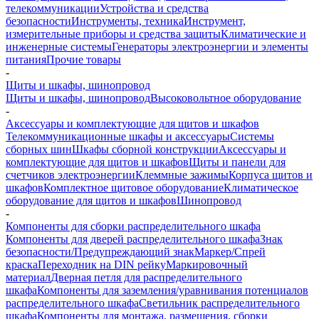
телекоммуникации
Устройства и средства
безопасности
Инструменты, техника
Инструмент,
измерительные приборы и средства защиты
Климатические и
инженерные системы
Генераторы электроэнергии и элементы
питания
Прочие товары
-
Щиты и шкафы, шинопровод
Щиты и шкафы, шинопровод
Высоковольтное оборудование
-
Аксессуары и комплектующие для щитов и шкафов
Телекоммуникационные шкафы и аксессуары
Системы
сборных шин
Шкафы сборной конструкции
Аксессуары и
комплектующие для щитов и шкафов
Щиты и панели для
счетчиков электроэнергии
Клеммные зажимы
Корпуса щитов и
шкафов
Комплектное щитовое оборудование
Климатическое
оборудование для щитов и шкафов
Шинопровод
-
Компоненты для сборки распределительного шкафа
Компоненты для дверей распределительного шкафа
Знак
безопасности/Предупреждающий знак
Маркер/Спрей
краска
Переходник на DIN рейку
Маркировочный
материал
Дверная петля для распределительного
шкафа
Компоненты для заземления/уравнивания потенциалов
распределительного шкафа
Светильник распределительного
шкафа
Компоненты для монтажа, размещения, сборки