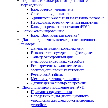
Удлинители, блоки розеток, разветвители,
переходники
Блок розеток, удлинитель
Сетевой шнур питания
Удлинитель кабельный на катушке/барабане
Переходник розетки мультистандартный
Блок распределения питания (PDU)
Блоки комбинированные
Блок "Выключатель-розетка"
Датчики движения, детекторы освещенности,
таймеры
Датчик движения комплектный
Выключатель сумеречный (фотореле)
Таймер электронный для
электроустановочных устройств
Реле времени механическое для
электроустановочных устройств
Розеточный таймер
Механизм датчика движения
Датчик для жалюзи/реле времени
Дистанционное управление для ЭУИ
Приемник радиосигнала
Передатчик/пульт дистанционного
управления для электроустановочных
устройств