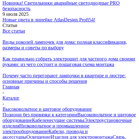
Новинка! Светильники аварийные светодиодные PRO
безопасность
9 июля 2025
Новые цвета в линейке AtlasDesign Profi54!
Статьи
Все статьи
Виды цоколей лампочек для дома: полная классификация,
размеры и советы по выбору
Как правильно собрать электрощит для частного дома своими
руками: из чего состоит и пошаговая схема монтажа
Почему часто перегорают лампочки в квартире и люстре:
основные причины и способы решения
Главная
-
Каталог
-
Высоковольтное и щитовое оборудование
Позиции без привязки к категории
Высоковольтное и щитовое
оборудование
Кабеленесущие системы
Электроустановочные
изделия
Низковольтное и промышленное
электрооборудование
Кабели, провода и
аксессуары
Освещение
Изделия для электромонтажа
Связь,