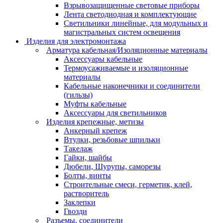
Взрывозащищенные световые приборы
Лента светодиодная и комплектующие
Светильники линейные, для модульных и
магистральных систем освещения
Изделия для электромонтажа
Арматура кабельная/Изоляционные материалы
Аксессуары кабельные
Термоусаживаемые и изоляционные
материалы
Кабельные наконечники и соединители
(гильзы)
Муфты кабельные
Аксессуары для светильников
Изделия крепежные, метизы
Анкерный крепеж
Втулки, резьбовые шпильки
Такелаж
Гайки, шайбы
Дюбели, Шурупы, саморезы
Болты, винты
Строительные смеси, герметик, клей,
растворитель
Заклепки
Гвозди
Разъемы, соединители