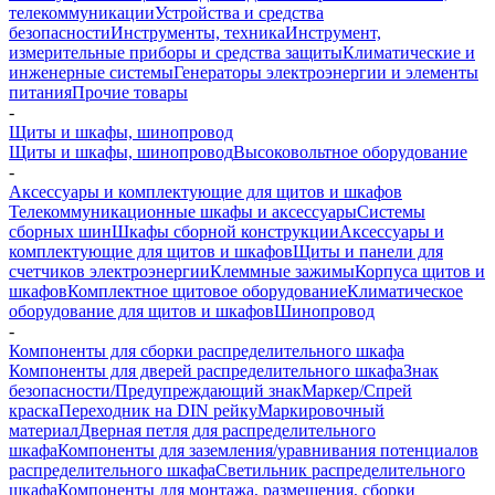
телекоммуникации
Устройства и средства
безопасности
Инструменты, техника
Инструмент,
измерительные приборы и средства защиты
Климатические и
инженерные системы
Генераторы электроэнергии и элементы
питания
Прочие товары
-
Щиты и шкафы, шинопровод
Щиты и шкафы, шинопровод
Высоковольтное оборудование
-
Аксессуары и комплектующие для щитов и шкафов
Телекоммуникационные шкафы и аксессуары
Системы
сборных шин
Шкафы сборной конструкции
Аксессуары и
комплектующие для щитов и шкафов
Щиты и панели для
счетчиков электроэнергии
Клеммные зажимы
Корпуса щитов и
шкафов
Комплектное щитовое оборудование
Климатическое
оборудование для щитов и шкафов
Шинопровод
-
Компоненты для сборки распределительного шкафа
Компоненты для дверей распределительного шкафа
Знак
безопасности/Предупреждающий знак
Маркер/Спрей
краска
Переходник на DIN рейку
Маркировочный
материал
Дверная петля для распределительного
шкафа
Компоненты для заземления/уравнивания потенциалов
распределительного шкафа
Светильник распределительного
шкафа
Компоненты для монтажа, размещения, сборки