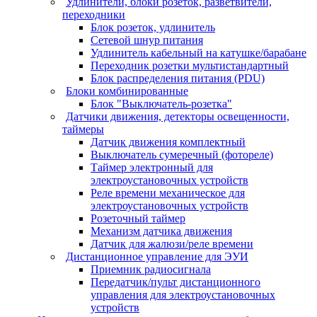
Удлинители, блоки розеток, разветвители,
переходники
Блок розеток, удлинитель
Сетевой шнур питания
Удлинитель кабельный на катушке/барабане
Переходник розетки мультистандартный
Блок распределения питания (PDU)
Блоки комбинированные
Блок "Выключатель-розетка"
Датчики движения, детекторы освещенности,
таймеры
Датчик движения комплектный
Выключатель сумеречный (фотореле)
Таймер электронный для
электроустановочных устройств
Реле времени механическое для
электроустановочных устройств
Розеточный таймер
Механизм датчика движения
Датчик для жалюзи/реле времени
Дистанционное управление для ЭУИ
Приемник радиосигнала
Передатчик/пульт дистанционного
управления для электроустановочных
устройств