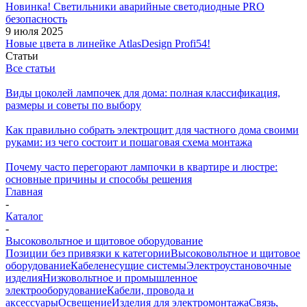
Новинка! Светильники аварийные светодиодные PRO
безопасность
9 июля 2025
Новые цвета в линейке AtlasDesign Profi54!
Статьи
Все статьи
Виды цоколей лампочек для дома: полная классификация,
размеры и советы по выбору
Как правильно собрать электрощит для частного дома своими
руками: из чего состоит и пошаговая схема монтажа
Почему часто перегорают лампочки в квартире и люстре:
основные причины и способы решения
Главная
-
Каталог
-
Высоковольтное и щитовое оборудование
Позиции без привязки к категории
Высоковольтное и щитовое
оборудование
Кабеленесущие системы
Электроустановочные
изделия
Низковольтное и промышленное
электрооборудование
Кабели, провода и
аксессуары
Освещение
Изделия для электромонтажа
Связь,