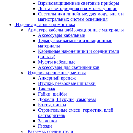
Взрывозащищенные световые приборы
Лента светодиодная и комплектующие
Светильники линейные, для модульных и
магистральных систем освещения
Изделия для электромонтажа
Арматура кабельная/Изоляционные материалы
Аксессуары кабельные
Термоусаживаемые и изоляционные
материалы
Кабельные наконечники и соединители
(гильзы)
Муфты кабельные
Аксессуары для светильников
Изделия крепежные, метизы
Анкерный крепеж
Втулки, резьбовые шпильки
Такелаж
Гайки, шайбы
Дюбели, Шурупы, саморезы
Болты, винты
Строительные смеси, герметик, клей,
растворитель
Заклепки
Гвозди
Разъемы, соединители