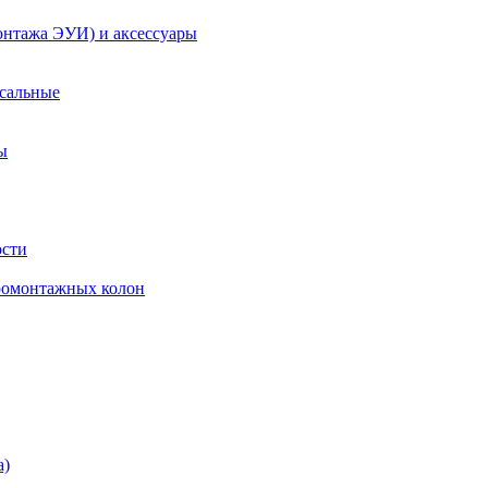
онтажа ЭУИ) и аксессуары
рсальные
ы
ости
ромонтажных колон
а)