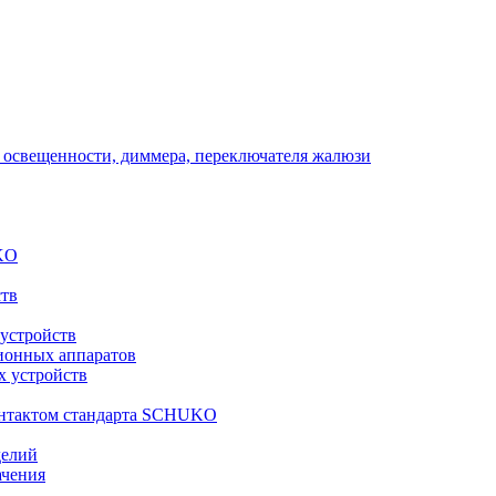
 освещенности, диммера, переключателя жалюзи
KO
ств
 устройств
ионных аппаратов
х устройств
контактом стандарта SCHUKO
делий
ачения