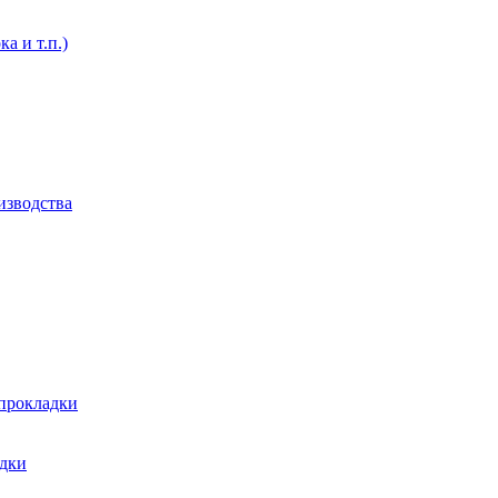
а и т.п.)
изводства
 прокладки
адки