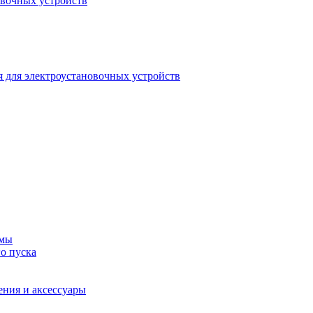
овочных устройств
 для электроустановочных устройств
емы
о пуска
ения и аксессуары