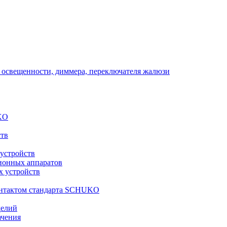
 освещенности, диммера, переключателя жалюзи
KO
ств
 устройств
ионных аппаратов
х устройств
контактом стандарта SCHUKO
делий
ачения