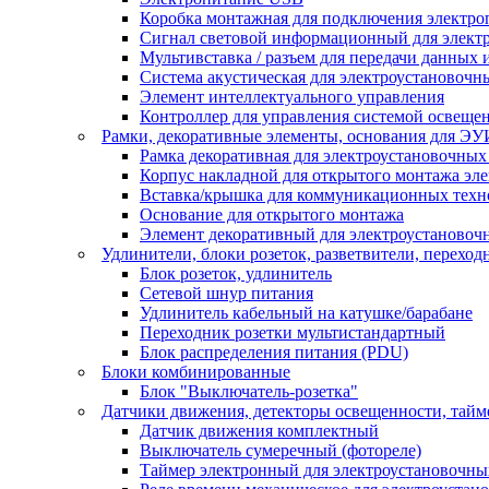
Коробка монтажная для подключения электро
Сигнал световой информационный для элект
Мультивставка / разъем для передачи данных 
Система акустическая для электроустановочн
Элемент интеллектуального управления
Контроллер для управления системой освеще
Рамки, декоративные элементы, основания для ЭУ
Рамка декоративная для электроустановочных
Корпус накладной для открытого монтажа эл
Вставка/крышка для коммуникационных техн
Основание для открытого монтажа
Элемент декоративный для электроустановоч
Удлинители, блоки розеток, разветвители, переход
Блок розеток, удлинитель
Сетевой шнур питания
Удлинитель кабельный на катушке/барабане
Переходник розетки мультистандартный
Блок распределения питания (PDU)
Блоки комбинированные
Блок "Выключатель-розетка"
Датчики движения, детекторы освещенности, тай
Датчик движения комплектный
Выключатель сумеречный (фотореле)
Таймер электронный для электроустановочны