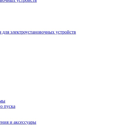
овочных устройств
 для электроустановочных устройств
емы
о пуска
ения и аксессуары