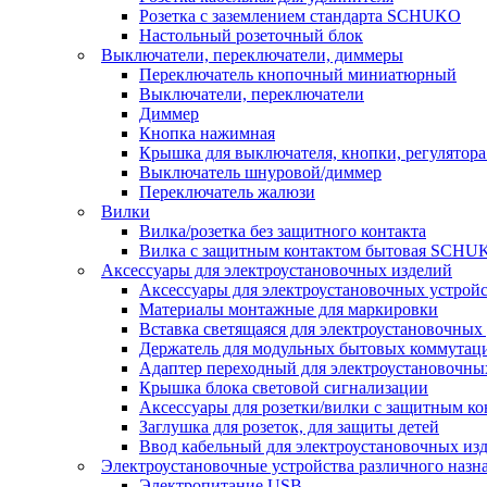
Розетка с заземлением стандарта SCHUKO
Настольный розеточный блок
Выключатели, переключатели, диммеры
Переключатель кнопочный миниатюрный
Выключатели, переключатели
Диммер
Кнопка нажимная
Крышка для выключателя, кнопки, регулятора
Выключатель шнуровой/диммер
Переключатель жалюзи
Вилки
Вилка/розетка без защитного контакта
Вилка с защитным контактом бытовая SCHU
Аксессуары для электроустановочных изделий
Аксессуары для электроустановочных устрой
Материалы монтажные для маркировки
Вставка светящаяся для электроустановочных
Держатель для модульных бытовых коммутац
Адаптер переходный для электроустановочны
Крышка блока световой сигнализации
Аксессуары для розетки/вилки с защитным 
Заглушка для розеток, для защиты детей
Ввод кабельный для электроустановочных из
Электроустановочные устройства различного назн
Электропитание USB