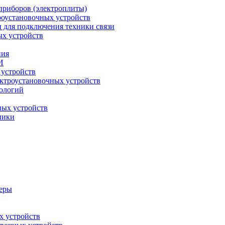
приборов (электроплиты)
роустановочных устройств
и для подключения техники связи
ых устройств
ния
И
 устройств
ектроустановочных устройств
ологий
ных устройств
ники
меры
х устройств