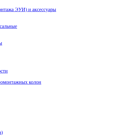
онтажа ЭУИ) и аксессуары
рсальные
ы
ости
ромонтажных колон
а)