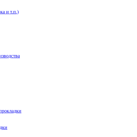
а и т.п.)
изводства
 прокладки
адки