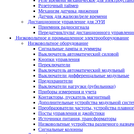
Реле времени механическое для электроустан
Розеточный таймер
Механизм датчика движения
Датчик для жалюзи/реле времени
Дистанционное управление для ЭУИ
Приемник радиосигнала
Передатчик/пульт дистанционного управления
Низковольтное и промышленное электрооборудование
Низковольтное оборудование
Сигнальные лампы и зуммеры
Выключатель автоматический силовой
Кнопки управления
Переключатели
Выключатель автоматический модульный
Выключатели дифференцальные модульные
Предохранители
Выключатели нагрузки (рубильники)
Приборы измерения и учета
Контакторы, пускатель магнитный
Дополнительные устройства модульной сист
Преобразователи частоты, устройства плавног
Посты управления и джойстики
Источники питания, трансформаторы
Низковольтные устройства различного назнач
Сигнальные колонны