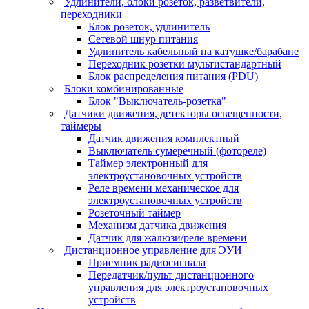
Удлинители, блоки розеток, разветвители,
переходники
Блок розеток, удлинитель
Сетевой шнур питания
Удлинитель кабельный на катушке/барабане
Переходник розетки мультистандартный
Блок распределения питания (PDU)
Блоки комбинированные
Блок "Выключатель-розетка"
Датчики движения, детекторы освещенности,
таймеры
Датчик движения комплектный
Выключатель сумеречный (фотореле)
Таймер электронный для
электроустановочных устройств
Реле времени механическое для
электроустановочных устройств
Розеточный таймер
Механизм датчика движения
Датчик для жалюзи/реле времени
Дистанционное управление для ЭУИ
Приемник радиосигнала
Передатчик/пульт дистанционного
управления для электроустановочных
устройств