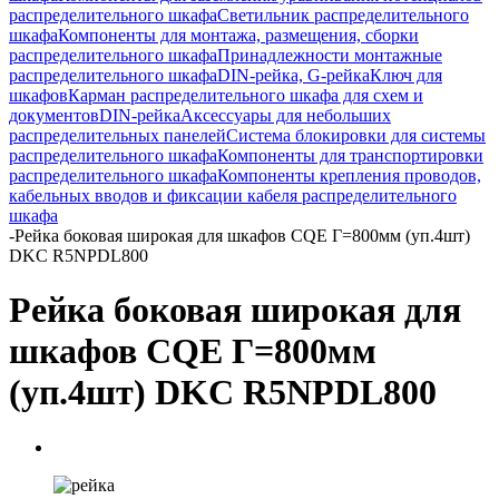
распределительного шкафа
Светильник распределительного
шкафа
Компоненты для монтажа, размещения, сборки
распределительного шкафа
Принадлежности монтажные
распределительного шкафа
DIN-рейка, G-рейка
Ключ для
шкафов
Карман распределительного шкафа для схем и
документов
DIN-рейка
Аксессуары для небольших
распределительных панелей
Система блокировки для системы
распределительного шкафа
Компоненты для транспортировки
распределительного шкафа
Компоненты крепления проводов,
кабельных вводов и фиксации кабеля распределительного
шкафа
-
Рейка боковая широкая для шкафов CQE Г=800мм (уп.4шт)
DKC R5NPDL800
Рейка боковая широкая для
шкафов CQE Г=800мм
(уп.4шт) DKC R5NPDL800