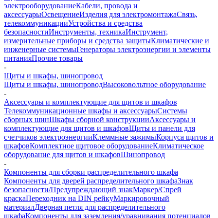
электрооборудование
Кабели, провода и
аксессуары
Освещение
Изделия для электромонтажа
Связь,
телекоммуникации
Устройства и средства
безопасности
Инструменты, техника
Инструмент,
измерительные приборы и средства защиты
Климатические и
инженерные системы
Генераторы электроэнергии и элементы
питания
Прочие товары
-
Щиты и шкафы, шинопровод
Щиты и шкафы, шинопровод
Высоковольтное оборудование
-
Аксессуары и комплектующие для щитов и шкафов
Телекоммуникационные шкафы и аксессуары
Системы
сборных шин
Шкафы сборной конструкции
Аксессуары и
комплектующие для щитов и шкафов
Щиты и панели для
счетчиков электроэнергии
Клеммные зажимы
Корпуса щитов и
шкафов
Комплектное щитовое оборудование
Климатическое
оборудование для щитов и шкафов
Шинопровод
-
Компоненты для сборки распределительного шкафа
Компоненты для дверей распределительного шкафа
Знак
безопасности/Предупреждающий знак
Маркер/Спрей
краска
Переходник на DIN рейку
Маркировочный
материал
Дверная петля для распределительного
шкафа
Компоненты для заземления/уравнивания потенциалов