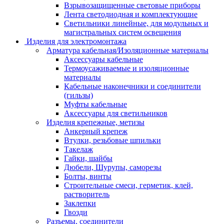
Взрывозащищенные световые приборы
Лента светодиодная и комплектующие
Светильники линейные, для модульных и
магистральных систем освещения
Изделия для электромонтажа
Арматура кабельная/Изоляционные материалы
Аксессуары кабельные
Термоусаживаемые и изоляционные
материалы
Кабельные наконечники и соединители
(гильзы)
Муфты кабельные
Аксессуары для светильников
Изделия крепежные, метизы
Анкерный крепеж
Втулки, резьбовые шпильки
Такелаж
Гайки, шайбы
Дюбели, Шурупы, саморезы
Болты, винты
Строительные смеси, герметик, клей,
растворитель
Заклепки
Гвозди
Разъемы, соединители