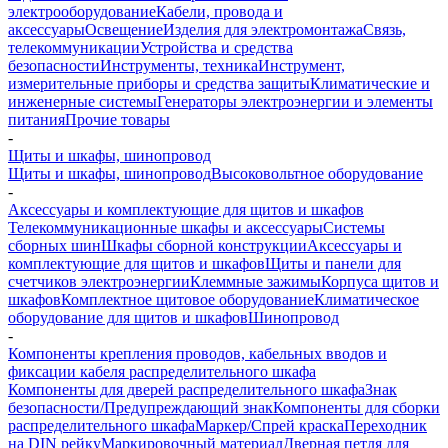
электрооборудование
Кабели, провода и
аксессуары
Освещение
Изделия для электромонтажа
Связь,
телекоммуникации
Устройства и средства
безопасности
Инструменты, техника
Инструмент,
измерительные приборы и средства защиты
Климатические и
инженерные системы
Генераторы электроэнергии и элементы
питания
Прочие товары
-
Щиты и шкафы, шинопровод
Щиты и шкафы, шинопровод
Высоковольтное оборудование
-
Аксессуары и комплектующие для щитов и шкафов
Телекоммуникационные шкафы и аксессуары
Системы
сборных шин
Шкафы сборной конструкции
Аксессуары и
комплектующие для щитов и шкафов
Щиты и панели для
счетчиков электроэнергии
Клеммные зажимы
Корпуса щитов и
шкафов
Комплектное щитовое оборудование
Климатическое
оборудование для щитов и шкафов
Шинопровод
-
Компоненты крепления проводов, кабельных вводов и
фиксации кабеля распределительного шкафа
Компоненты для дверей распределительного шкафа
Знак
безопасности/Предупреждающий знак
Компоненты для сборки
распределительного шкафа
Маркер/Спрей краска
Переходник
на DIN рейку
Маркировочный материал
Дверная петля для