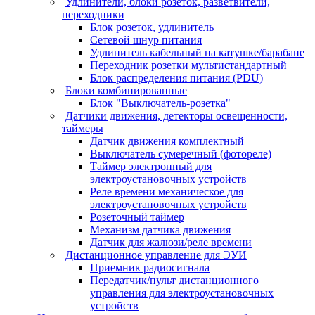
Удлинители, блоки розеток, разветвители,
переходники
Блок розеток, удлинитель
Сетевой шнур питания
Удлинитель кабельный на катушке/барабане
Переходник розетки мультистандартный
Блок распределения питания (PDU)
Блоки комбинированные
Блок "Выключатель-розетка"
Датчики движения, детекторы освещенности,
таймеры
Датчик движения комплектный
Выключатель сумеречный (фотореле)
Таймер электронный для
электроустановочных устройств
Реле времени механическое для
электроустановочных устройств
Розеточный таймер
Механизм датчика движения
Датчик для жалюзи/реле времени
Дистанционное управление для ЭУИ
Приемник радиосигнала
Передатчик/пульт дистанционного
управления для электроустановочных
устройств