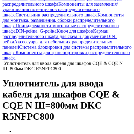
распределительного шкафа
Компоненты для заземления/
уравнивания потенциалов распределительного
шкафа
Светильник распределительного шкафа
Компоненты
для монтажа, размещения, сборки распределительного
шкафа
Принадлежности монтажные распределительного
шкафа
DIN-рейка, G-рейка
Ключ для шкафов
Карман
распределительного шкафа для схем и документов
DIN-
рейка
Аксессуары для небольших распределительных
панелей
Система блокировки для системы распределительного
шкафа
Компоненты для транспортировки распределительного
шкафа
-
Уплотнитель для ввода кабеля для шкафов CQE & CQE N
Ш=800мм DKC R5NFPC800
Уплотнитель для ввода
кабеля для шкафов CQE &
CQE N Ш=800мм DKC
R5NFPC800