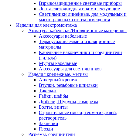
Взрывозащищенные световые приборы
Лента светодиодная и комплектующие
Светильники линейные, для модульных и
магистральных систем освещения
Изделия для электромонтажа
Арматура кабельная/Изоляционные материалы
Аксессуары кабельные
Термоусаживаемые и изоляционные
материалы
Кабельные наконечники и соединители
(гильзы)
Муфты кабельные
Аксессуары для светильников
Изделия крепежные, метизы
Анкерный крепеж
Втулки, резьбовые шпильки
Такелаж
Гайки, шайбы
Дюбели, Шурупы, саморезы
Болты, винты
Строительные смеси, герметик, клей,
растворитель
Заклепки
Гвозди
Разъемы, соединители