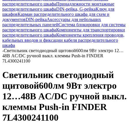
распределительного шкафа
Принадлежности монтажные
распределительного шкафа
DIN-рейка, G-рейка
Ключ для
шкафов
Карман распределительного шкафа для схем и
документов
DIN-рейка
Аксессуары для небольших
распределительных панелей
Система блокировки для системы
распределительного шкафа
Компоненты для транспортировки
распределительного шкафа
Компоненты крепления проводов,
кабельных вводов и фиксации кабеля распределительного
шкафа
-
Светильник светодиодный щитовой600лм 9Вт электро 12…
48В AC/DC ручной выкл. клеммы Push-in FINDER
7L4300241100
Светильник светодиодный
щитовой600лм 9Вт электро
12…48В AC/DC ручной выкл.
клеммы Push-in FINDER
7L4300241100