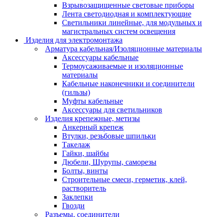
Взрывозащищенные световые приборы
Лента светодиодная и комплектующие
Светильники линейные, для модульных и
магистральных систем освещения
Изделия для электромонтажа
Арматура кабельная/Изоляционные материалы
Аксессуары кабельные
Термоусаживаемые и изоляционные
материалы
Кабельные наконечники и соединители
(гильзы)
Муфты кабельные
Аксессуары для светильников
Изделия крепежные, метизы
Анкерный крепеж
Втулки, резьбовые шпильки
Такелаж
Гайки, шайбы
Дюбели, Шурупы, саморезы
Болты, винты
Строительные смеси, герметик, клей,
растворитель
Заклепки
Гвозди
Разъемы, соединители