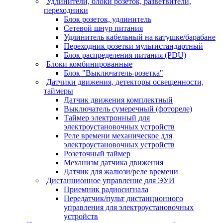
Удлинители, блоки розеток, разветвители,
переходники
Блок розеток, удлинитель
Сетевой шнур питания
Удлинитель кабельный на катушке/барабане
Переходник розетки мультистандартный
Блок распределения питания (PDU)
Блоки комбинированные
Блок "Выключатель-розетка"
Датчики движения, детекторы освещенности,
таймеры
Датчик движения комплектный
Выключатель сумеречный (фотореле)
Таймер электронный для
электроустановочных устройств
Реле времени механическое для
электроустановочных устройств
Розеточный таймер
Механизм датчика движения
Датчик для жалюзи/реле времени
Дистанционное управление для ЭУИ
Приемник радиосигнала
Передатчик/пульт дистанционного
управления для электроустановочных
устройств