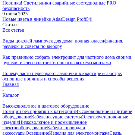
Новинка! Светильники аварийные светодиодные PRO
безопасность
9 июля 2025
Новые цвета в линейке AtlasDesign Profi54!
Статьи
Все статьи
Виды цоколей лампочек для дома: полная классификация,
размеры и советы по выбору
Как правильно собрать электрощит для частного дома своими
руками: из чего состоит и пошаговая схема монтажа
Почему часто перегорают лампочки в квартире и люстре:
основные причины и способы решения
Главная
-
Каталог
-
Высоковольтное и щитовое оборудование
Позиции без привязки к категории
Высоковольтное и щитовое
оборудование
Кабеленесущие системы
Электроустановочные
изделия
Низковольтное и промышленное
электрооборудование
Кабели, провода и
аксессуары
Освещение
Изделия для электромонтажа
Связь,