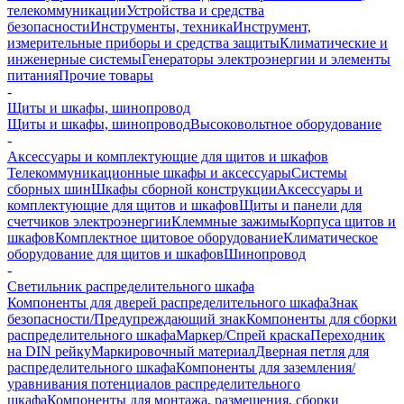
телекоммуникации
Устройства и средства
безопасности
Инструменты, техника
Инструмент,
измерительные приборы и средства защиты
Климатические и
инженерные системы
Генераторы электроэнергии и элементы
питания
Прочие товары
-
Щиты и шкафы, шинопровод
Щиты и шкафы, шинопровод
Высоковольтное оборудование
-
Аксессуары и комплектующие для щитов и шкафов
Телекоммуникационные шкафы и аксессуары
Системы
сборных шин
Шкафы сборной конструкции
Аксессуары и
комплектующие для щитов и шкафов
Щиты и панели для
счетчиков электроэнергии
Клеммные зажимы
Корпуса щитов и
шкафов
Комплектное щитовое оборудование
Климатическое
оборудование для щитов и шкафов
Шинопровод
-
Светильник распределительного шкафа
Компоненты для дверей распределительного шкафа
Знак
безопасности/Предупреждающий знак
Компоненты для сборки
распределительного шкафа
Маркер/Спрей краска
Переходник
на DIN рейку
Маркировочный материал
Дверная петля для
распределительного шкафа
Компоненты для заземления/
уравнивания потенциалов распределительного
шкафа
Компоненты для монтажа, размещения, сборки