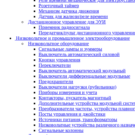
Реле времени механическое для электроустан
Розеточный таймер
Механизм датчика движения
Датчик для жалюзи/реле времени
Дистанционное управление для ЭУИ
Приемник радиосигнала
Передатчик/пульт дистанционного управления
Низковольтное и промышленное электрооборудование
Низковольтное оборудование
Сигнальные лампы и зуммеры
Выключатель автоматический силовой
Кнопки управления
Переключатели
Выключатель автоматический модульный
Выключатели дифференцальные модульные
Предохранители
Выключатели нагрузки (рубильники)
Приборы измерения и учета
Контакторы, пускатель магнитный
Дополнительные устройства модульной сист
Преобразователи частоты, устройства плавног
Посты управления и джойстики
Источники питания, трансформаторы
Низковольтные устройства различного назнач
Сигнальные колонны