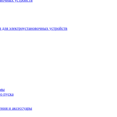
овочных устройств
 для электроустановочных устройств
емы
о пуска
ения и аксессуары