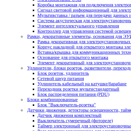
Коробка монтажная для подключения электро
Сигнал световой информационный для элект
Мультивставка / разъем для передачи данных 
Система акустическая для электроустановочн
Элемент интеллектуального управления
Контроллер для управления системой освеще
Рамки, декоративные элементы, основания для ЭУ
Рамка декоративная для электроустановочных
Корпус накладной для открытого монтажа эл
Вставка/крышка для коммуникационных техн
Основание для открытого монтажа
Элемент декоративный для электроустановоч
Удлинители, блоки розеток, разветвители, переход
Блок розеток, удлинитель
Сетевой шнур питания
Удлинитель кабельный на катушке/барабане
Переходник розетки мультистандартный
Блок распределения питания (PDU)
Блоки комбинированные
Блок "Выключатель-розетка"
Датчики движения, детекторы освещенности, тай
Датчик движения комплектный
Выключатель сумеречный (фотореле)
Таймер электронный для электроустановочны