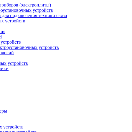
приборов (электроплиты)
роустановочных устройств
и для подключения техники связи
ых устройств
ния
И
 устройств
ектроустановочных устройств
ологий
ных устройств
ники
меры
х устройств