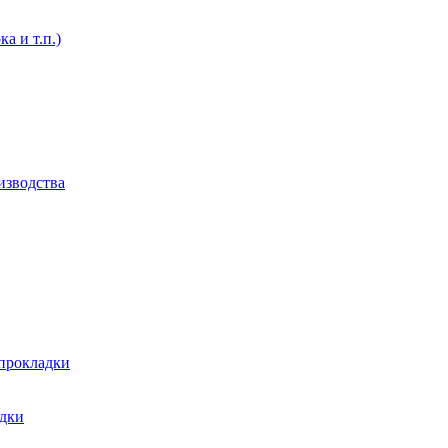
а и т.п.)
изводства
 прокладки
адки