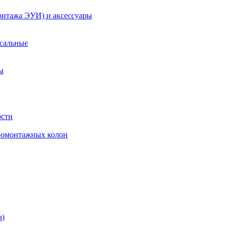
онтажа ЭУИ) и аксессуары
рсальные
ы
ости
ромонтажных колон
а)