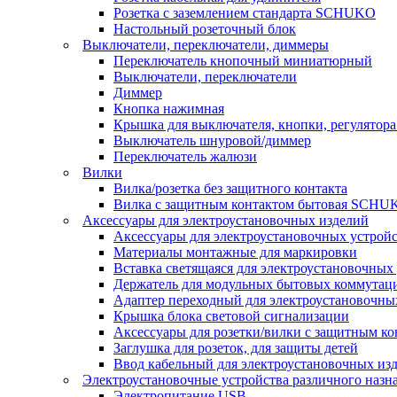
Розетка с заземлением стандарта SCHUKO
Настольный розеточный блок
Выключатели, переключатели, диммеры
Переключатель кнопочный миниатюрный
Выключатели, переключатели
Диммер
Кнопка нажимная
Крышка для выключателя, кнопки, регулятора
Выключатель шнуровой/диммер
Переключатель жалюзи
Вилки
Вилка/розетка без защитного контакта
Вилка с защитным контактом бытовая SCHU
Аксессуары для электроустановочных изделий
Аксессуары для электроустановочных устрой
Материалы монтажные для маркировки
Вставка светящаяся для электроустановочных
Держатель для модульных бытовых коммутац
Адаптер переходный для электроустановочны
Крышка блока световой сигнализации
Аксессуары для розетки/вилки с защитным 
Заглушка для розеток, для защиты детей
Ввод кабельный для электроустановочных из
Электроустановочные устройства различного назн
Электропитание USB