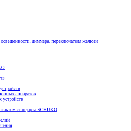
 освещенности, диммера, переключателя жалюзи
KO
ств
 устройств
ионных аппаратов
х устройств
контактом стандарта SCHUKO
делий
ачения