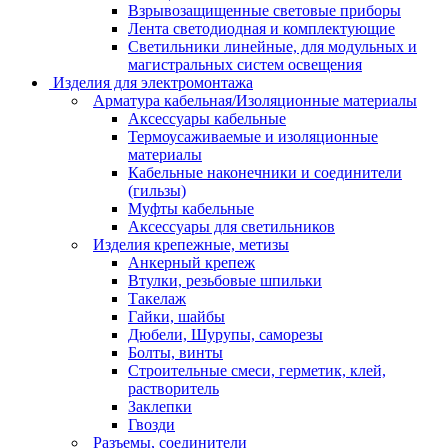
Взрывозащищенные световые приборы
Лента светодиодная и комплектующие
Светильники линейные, для модульных и
магистральных систем освещения
Изделия для электромонтажа
Арматура кабельная/Изоляционные материалы
Аксессуары кабельные
Термоусаживаемые и изоляционные
материалы
Кабельные наконечники и соединители
(гильзы)
Муфты кабельные
Аксессуары для светильников
Изделия крепежные, метизы
Анкерный крепеж
Втулки, резьбовые шпильки
Такелаж
Гайки, шайбы
Дюбели, Шурупы, саморезы
Болты, винты
Строительные смеси, герметик, клей,
растворитель
Заклепки
Гвозди
Разъемы, соединители