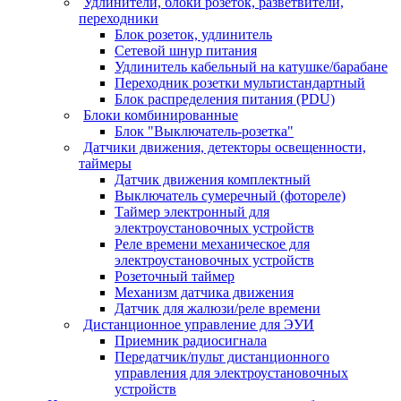
Удлинители, блоки розеток, разветвители,
переходники
Блок розеток, удлинитель
Сетевой шнур питания
Удлинитель кабельный на катушке/барабане
Переходник розетки мультистандартный
Блок распределения питания (PDU)
Блоки комбинированные
Блок "Выключатель-розетка"
Датчики движения, детекторы освещенности,
таймеры
Датчик движения комплектный
Выключатель сумеречный (фотореле)
Таймер электронный для
электроустановочных устройств
Реле времени механическое для
электроустановочных устройств
Розеточный таймер
Механизм датчика движения
Датчик для жалюзи/реле времени
Дистанционное управление для ЭУИ
Приемник радиосигнала
Передатчик/пульт дистанционного
управления для электроустановочных
устройств