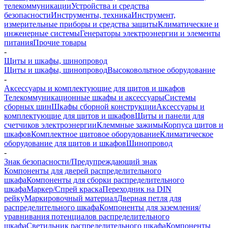
телекоммуникации
Устройства и средства
безопасности
Инструменты, техника
Инструмент,
измерительные приборы и средства защиты
Климатические и
инженерные системы
Генераторы электроэнергии и элементы
питания
Прочие товары
-
Щиты и шкафы, шинопровод
Щиты и шкафы, шинопровод
Высоковольтное оборудование
-
Аксессуары и комплектующие для щитов и шкафов
Телекоммуникационные шкафы и аксессуары
Системы
сборных шин
Шкафы сборной конструкции
Аксессуары и
комплектующие для щитов и шкафов
Щиты и панели для
счетчиков электроэнергии
Клеммные зажимы
Корпуса щитов и
шкафов
Комплектное щитовое оборудование
Климатическое
оборудование для щитов и шкафов
Шинопровод
-
Знак безопасности/Предупреждающий знак
Компоненты для дверей распределительного
шкафа
Компоненты для сборки распределительного
шкафа
Маркер/Спрей краска
Переходник на DIN
рейку
Маркировочный материал
Дверная петля для
распределительного шкафа
Компоненты для заземления/
уравнивания потенциалов распределительного
шкафа
Светильник распределительного шкафа
Компоненты