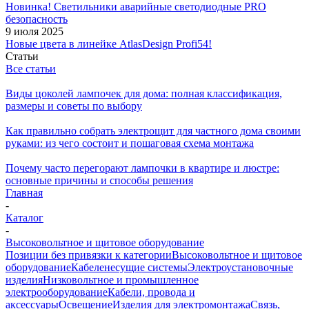
Новинка! Светильники аварийные светодиодные PRO
безопасность
9 июля 2025
Новые цвета в линейке AtlasDesign Profi54!
Статьи
Все статьи
Виды цоколей лампочек для дома: полная классификация,
размеры и советы по выбору
Как правильно собрать электрощит для частного дома своими
руками: из чего состоит и пошаговая схема монтажа
Почему часто перегорают лампочки в квартире и люстре:
основные причины и способы решения
Главная
-
Каталог
-
Высоковольтное и щитовое оборудование
Позиции без привязки к категории
Высоковольтное и щитовое
оборудование
Кабеленесущие системы
Электроустановочные
изделия
Низковольтное и промышленное
электрооборудование
Кабели, провода и
аксессуары
Освещение
Изделия для электромонтажа
Связь,