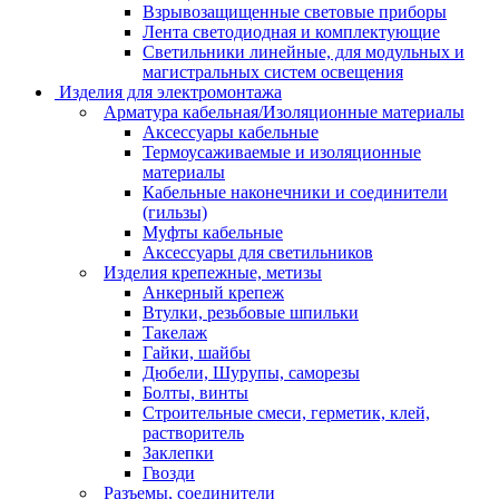
Взрывозащищенные световые приборы
Лента светодиодная и комплектующие
Светильники линейные, для модульных и
магистральных систем освещения
Изделия для электромонтажа
Арматура кабельная/Изоляционные материалы
Аксессуары кабельные
Термоусаживаемые и изоляционные
материалы
Кабельные наконечники и соединители
(гильзы)
Муфты кабельные
Аксессуары для светильников
Изделия крепежные, метизы
Анкерный крепеж
Втулки, резьбовые шпильки
Такелаж
Гайки, шайбы
Дюбели, Шурупы, саморезы
Болты, винты
Строительные смеси, герметик, клей,
растворитель
Заклепки
Гвозди
Разъемы, соединители