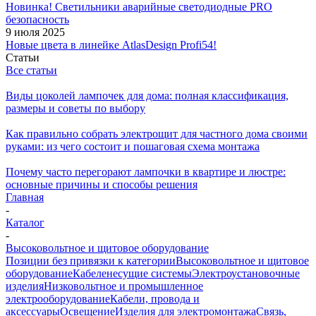
Новинка! Светильники аварийные светодиодные PRO
безопасность
9 июля 2025
Новые цвета в линейке AtlasDesign Profi54!
Статьи
Все статьи
Виды цоколей лампочек для дома: полная классификация,
размеры и советы по выбору
Как правильно собрать электрощит для частного дома своими
руками: из чего состоит и пошаговая схема монтажа
Почему часто перегорают лампочки в квартире и люстре:
основные причины и способы решения
Главная
-
Каталог
-
Высоковольтное и щитовое оборудование
Позиции без привязки к категории
Высоковольтное и щитовое
оборудование
Кабеленесущие системы
Электроустановочные
изделия
Низковольтное и промышленное
электрооборудование
Кабели, провода и
аксессуары
Освещение
Изделия для электромонтажа
Связь,