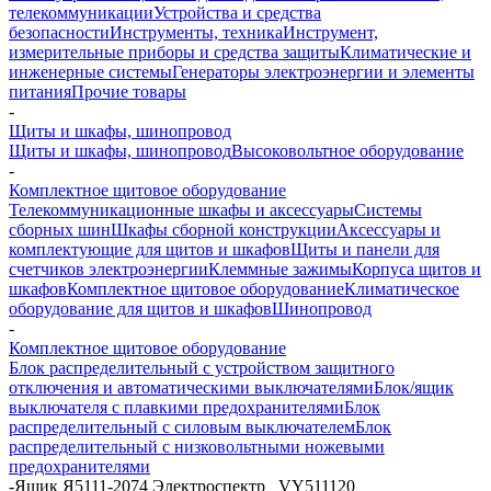
телекоммуникации
Устройства и средства
безопасности
Инструменты, техника
Инструмент,
измерительные приборы и средства защиты
Климатические и
инженерные системы
Генераторы электроэнергии и элементы
питания
Прочие товары
-
Щиты и шкафы, шинопровод
Щиты и шкафы, шинопровод
Высоковольтное оборудование
-
Комплектное щитовое оборудование
Телекоммуникационные шкафы и аксессуары
Системы
сборных шин
Шкафы сборной конструкции
Аксессуары и
комплектующие для щитов и шкафов
Щиты и панели для
счетчиков электроэнергии
Клеммные зажимы
Корпуса щитов и
шкафов
Комплектное щитовое оборудование
Климатическое
оборудование для щитов и шкафов
Шинопровод
-
Комплектное щитовое оборудование
Блок распределительный с устройством защитного
отключения и автоматическими выключателями
Блок/ящик
выключателя с плавкими предохранителями
Блок
распределительный с силовым выключателем
Блок
распределительный с низковольтными ножевыми
предохранителями
-
Ящик Я5111-2074 Электроспектр _VY511120