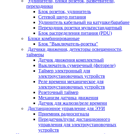
Удлинители, блоки розеток, разветвители,
переходники
Блок розеток, удлинитель
Сетевой шнур питания
Удлинитель кабельный на катушке/барабане
Переходник розетки мультистандартный
Блок распределения питания (PDU)
Блоки комбинированные
Блок "Выключатель-розетка"
Датчики движения, детекторы освещенности,
таймеры
Датчик движения комплектный
Выключатель сумеречный (фотореле)
Таймер электронный для
электроустановочных устройств
Реле времени механическое для
электроустановочных устройств
Розеточный таймер
Механизм датчика движения
Датчик для жалюзи/реле времени
Дистанционное управление для ЭУИ
Приемник радиосигнала
Передатчик/пульт дистанционного
управления для электроустановочных
устройств