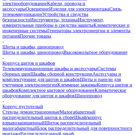
электрооборудование
Кабели, провода и
аксессуары
Освещение
Изделия для электромонтажа
Связь,
телекоммуникации
Устройства и средства
безопасности
Инструменты, техника
Инструмент,
измерительные приборы и средства защиты
Климатические и
инженерные системы
Генераторы электроэнергии и элементы
питания
Прочие товары
-
Щиты и шкафы, шинопровод
Щиты и шкафы, шинопровод
Высоковольтное оборудование
-
Корпуса щитов и шкафов
Телекоммуникационные шкафы и аксессуары
Системы
сборных шин
Шкафы сборной конструкции
Аксессуары и
комплектующие для щитов и шкафов
Щиты и панели для
счетчиков электроэнергии
Клеммные зажимы
Корпуса щитов и
шкафов
Комплектное щитовое оборудование
Климатическое
оборудование для щитов и шкафов
Шинопровод
-
Корпус пустотелый
Стенды демонстрационные
Малогабаритный
распределительный щиток в сборе
Шкаф/корпус
взрывозащищенный
Щиток распределительный
малогабаритный
Блок распределительный для поверхностного
монтажа
Распределительный шкаф