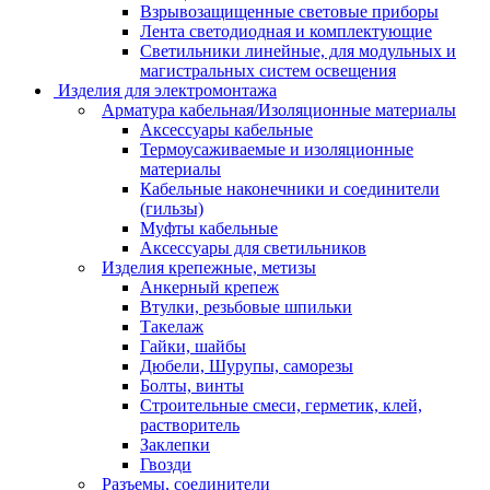
Взрывозащищенные световые приборы
Лента светодиодная и комплектующие
Светильники линейные, для модульных и
магистральных систем освещения
Изделия для электромонтажа
Арматура кабельная/Изоляционные материалы
Аксессуары кабельные
Термоусаживаемые и изоляционные
материалы
Кабельные наконечники и соединители
(гильзы)
Муфты кабельные
Аксессуары для светильников
Изделия крепежные, метизы
Анкерный крепеж
Втулки, резьбовые шпильки
Такелаж
Гайки, шайбы
Дюбели, Шурупы, саморезы
Болты, винты
Строительные смеси, герметик, клей,
растворитель
Заклепки
Гвозди
Разъемы, соединители