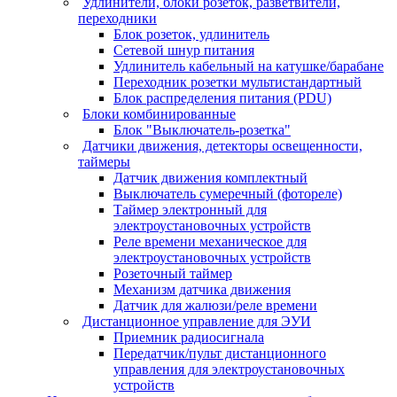
Удлинители, блоки розеток, разветвители,
переходники
Блок розеток, удлинитель
Сетевой шнур питания
Удлинитель кабельный на катушке/барабане
Переходник розетки мультистандартный
Блок распределения питания (PDU)
Блоки комбинированные
Блок "Выключатель-розетка"
Датчики движения, детекторы освещенности,
таймеры
Датчик движения комплектный
Выключатель сумеречный (фотореле)
Таймер электронный для
электроустановочных устройств
Реле времени механическое для
электроустановочных устройств
Розеточный таймер
Механизм датчика движения
Датчик для жалюзи/реле времени
Дистанционное управление для ЭУИ
Приемник радиосигнала
Передатчик/пульт дистанционного
управления для электроустановочных
устройств