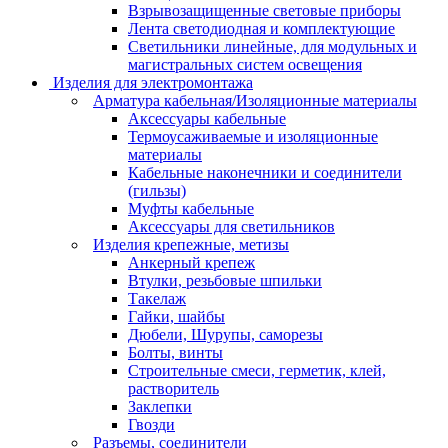
Взрывозащищенные световые приборы
Лента светодиодная и комплектующие
Светильники линейные, для модульных и
магистральных систем освещения
Изделия для электромонтажа
Арматура кабельная/Изоляционные материалы
Аксессуары кабельные
Термоусаживаемые и изоляционные
материалы
Кабельные наконечники и соединители
(гильзы)
Муфты кабельные
Аксессуары для светильников
Изделия крепежные, метизы
Анкерный крепеж
Втулки, резьбовые шпильки
Такелаж
Гайки, шайбы
Дюбели, Шурупы, саморезы
Болты, винты
Строительные смеси, герметик, клей,
растворитель
Заклепки
Гвозди
Разъемы, соединители