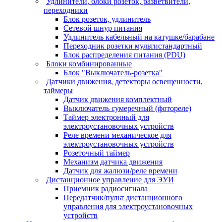
Удлинители, блоки розеток, разветвители,
переходники
Блок розеток, удлинитель
Сетевой шнур питания
Удлинитель кабельный на катушке/барабане
Переходник розетки мультистандартный
Блок распределения питания (PDU)
Блоки комбинированные
Блок "Выключатель-розетка"
Датчики движения, детекторы освещенности,
таймеры
Датчик движения комплектный
Выключатель сумеречный (фотореле)
Таймер электронный для
электроустановочных устройств
Реле времени механическое для
электроустановочных устройств
Розеточный таймер
Механизм датчика движения
Датчик для жалюзи/реле времени
Дистанционное управление для ЭУИ
Приемник радиосигнала
Передатчик/пульт дистанционного
управления для электроустановочных
устройств