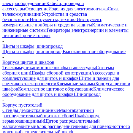
электрооборудование
Кабели, провода и
аксессуары
Освещение
Изделия для электромонтажа
Связь,
телекоммуникации
Устройства и средства
безопасности
Инструменты, техника
Инструмент,
измерительные приборы и средства защиты
Климатические и
инженерные системы
Генераторы электроэнергии и элементы
питания
Прочие товары
-
Щиты и шкафы, шинопровод
Щиты и шкафы, шинопровод
Высоковольтное оборудование
-
Корпуса щитов и шкафов
Телекоммуникационные шкафы и аксессуары
Системы
сборных шин
Шкафы сборной конструкции
Аксессуары и
комплектующие для щитов и шкафов
Щиты и панели для
счетчиков электроэнергии
Клеммные зажимы
Корпуса щитов и
шкафов
Комплектное щитовое оборудование
Климатическое
оборудование для щитов и шкафов
Шинопровод
-
Корпус пустотелый
Стенды демонстрационные
Малогабаритный
распределительный щиток в сборе
Шкаф/корпус
взрывозащищенный
Щиток распределительный
малогабаритный
Блок распределительный для поверхностного
монтажа
Распределительный шкаф