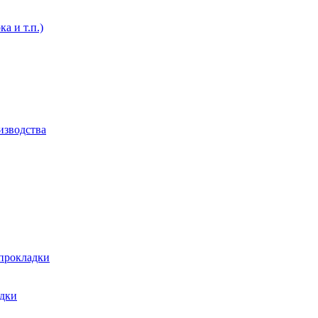
а и т.п.)
изводства
 прокладки
адки