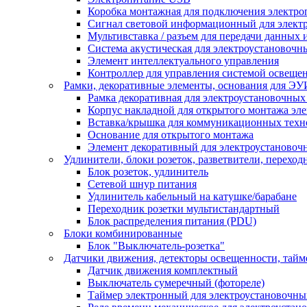
Коробка монтажная для подключения электро
Сигнал световой информационный для элект
Мультивставка / разъем для передачи данных 
Система акустическая для электроустановочн
Элемент интеллектуального управления
Контроллер для управления системой освеще
Рамки, декоративные элементы, основания для ЭУ
Рамка декоративная для электроустановочных
Корпус накладной для открытого монтажа эл
Вставка/крышка для коммуникационных техн
Основание для открытого монтажа
Элемент декоративный для электроустановоч
Удлинители, блоки розеток, разветвители, переход
Блок розеток, удлинитель
Сетевой шнур питания
Удлинитель кабельный на катушке/барабане
Переходник розетки мультистандартный
Блок распределения питания (PDU)
Блоки комбинированные
Блок "Выключатель-розетка"
Датчики движения, детекторы освещенности, тай
Датчик движения комплектный
Выключатель сумеречный (фотореле)
Таймер электронный для электроустановочны