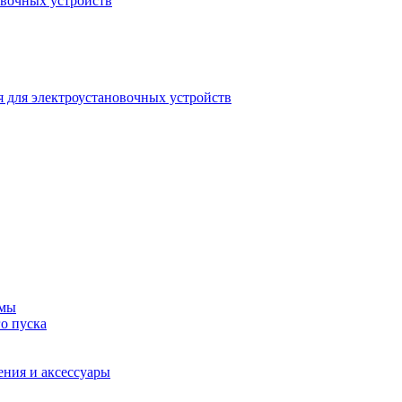
овочных устройств
 для электроустановочных устройств
емы
о пуска
ения и аксессуары