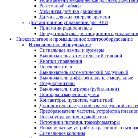
Реле времени механическое для электроустан
Розеточный таймер
Механизм датчика движения
Датчик для жалюзи/реле времени
Дистанционное управление для ЭУИ
Приемник радиосигнала
Передатчик/пульт дистанционного управления
Низковольтное и промышленное электрооборудование
Низковольтное оборудование
Сигнальные лампы и зуммеры
Выключатель автоматический силовой
Кнопки управления
Переключатели
Выключатель автоматический модульный
Выключатели дифференцальные модульные
Предохранители
Выключатели нагрузки (рубильники)
Приборы измерения и учета
Контакторы, пускатель магнитный
Дополнительные устройства модульной сист
Преобразователи частоты, устройства плавног
Посты управления и джойстики
Источники питания, трансформаторы
Низковольтные устройства различного назнач
Сигнальные колонны