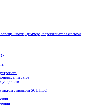
 освещенности, диммера, переключателя жалюзи
KO
ств
 устройств
ионных аппаратов
х устройств
контактом стандарта SCHUKO
делий
ачения