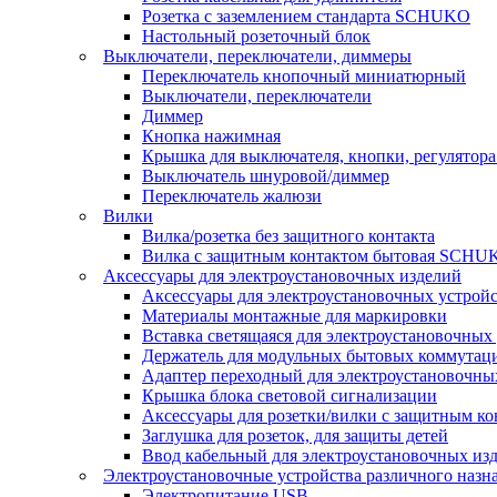
Розетка с заземлением стандарта SCHUKO
Настольный розеточный блок
Выключатели, переключатели, диммеры
Переключатель кнопочный миниатюрный
Выключатели, переключатели
Диммер
Кнопка нажимная
Крышка для выключателя, кнопки, регулятора
Выключатель шнуровой/диммер
Переключатель жалюзи
Вилки
Вилка/розетка без защитного контакта
Вилка с защитным контактом бытовая SCHU
Аксессуары для электроустановочных изделий
Аксессуары для электроустановочных устрой
Материалы монтажные для маркировки
Вставка светящаяся для электроустановочных
Держатель для модульных бытовых коммутац
Адаптер переходный для электроустановочны
Крышка блока световой сигнализации
Аксессуары для розетки/вилки с защитным 
Заглушка для розеток, для защиты детей
Ввод кабельный для электроустановочных из
Электроустановочные устройства различного назн
Электропитание USB