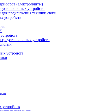
приборов (электроплиты)
роустановочных устройств
и для подключения техники связи
ых устройств
ния
И
 устройств
ектроустановочных устройств
ологий
ных устройств
ники
меры
х устройств