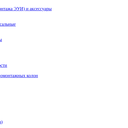
онтажа ЭУИ) и аксессуары
рсальные
ы
ости
ромонтажных колон
а)