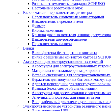
Розетка с заземлением стандарта SCHUKO
Настольный розеточный блок
Выключатели, переключатели, диммеры
Переключатель кнопочный миниатюрный
Выключатели, переключатели
Диммер
Кнопка нажимная
Крышка для выключателя, кнопки, регулятора
Выключатель шнуровой/диммер
Переключатель жалюзи
Вилки
Вилка/розетка без защитного контакта
Вилка с защитным контактом бытовая SCHU
Аксессуары для электроустановочных изделий
Аксессуары для электроустановочных устрой
Материалы монтажные для маркировки
Вставка светящаяся для электроустановочных
Держатель для модульных бытовых коммутац
Адаптер переходный для электроустановочны
Крышка блока световой сигнализации
Аксессуары для розетки/вилки с защитным 
Заглушка для розеток, для защиты детей
Ввод кабельный для электроустановочных из
Электроустановочные устройства различного назн
Электропитание USB