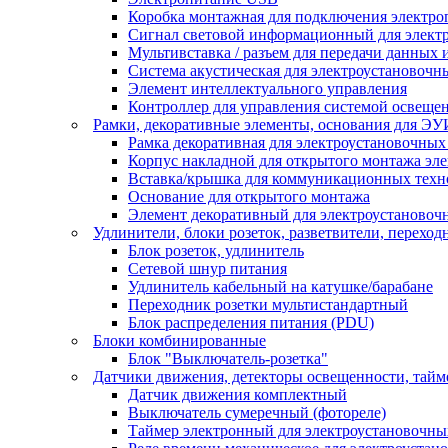
Коробка монтажная для подключения электро
Сигнал световой информационный для элект
Мультивставка / разъем для передачи данных 
Система акустическая для электроустановочн
Элемент интеллектуального управления
Контроллер для управления системой освеще
Рамки, декоративные элементы, основания для ЭУ
Рамка декоративная для электроустановочных
Корпус накладной для открытого монтажа эл
Вставка/крышка для коммуникационных техн
Основание для открытого монтажа
Элемент декоративный для электроустановоч
Удлинители, блоки розеток, разветвители, переход
Блок розеток, удлинитель
Сетевой шнур питания
Удлинитель кабельный на катушке/барабане
Переходник розетки мультистандартный
Блок распределения питания (PDU)
Блоки комбинированные
Блок "Выключатель-розетка"
Датчики движения, детекторы освещенности, тай
Датчик движения комплектный
Выключатель сумеречный (фотореле)
Таймер электронный для электроустановочны