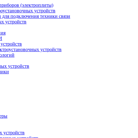
приборов (электроплиты)
роустановочных устройств
и для подключения техники связи
ых устройств
ния
И
 устройств
ектроустановочных устройств
ологий
ных устройств
ники
меры
х устройств