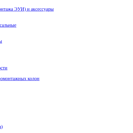
онтажа ЭУИ) и аксессуары
рсальные
ы
ости
ромонтажных колон
а)