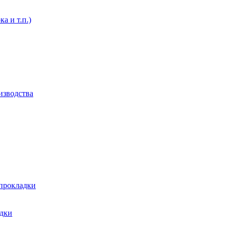
а и т.п.)
изводства
 прокладки
адки