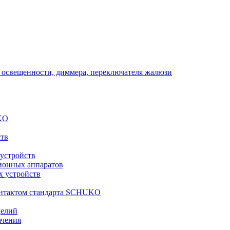
 освещенности, диммера, переключателя жалюзи
KO
ств
 устройств
ионных аппаратов
х устройств
контактом стандарта SCHUKO
делий
ачения