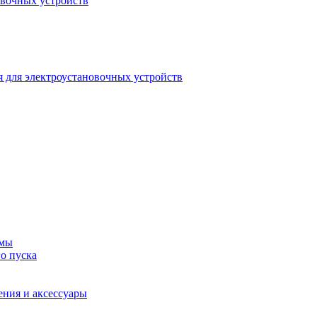
овочных устройств
 для электроустановочных устройств
емы
о пуска
ения и аксессуары