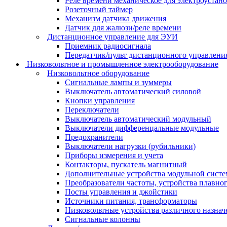
Реле времени механическое для электроустан
Розеточный таймер
Механизм датчика движения
Датчик для жалюзи/реле времени
Дистанционное управление для ЭУИ
Приемник радиосигнала
Передатчик/пульт дистанционного управления
Низковольтное и промышленное электрооборудование
Низковольтное оборудование
Сигнальные лампы и зуммеры
Выключатель автоматический силовой
Кнопки управления
Переключатели
Выключатель автоматический модульный
Выключатели дифференцальные модульные
Предохранители
Выключатели нагрузки (рубильники)
Приборы измерения и учета
Контакторы, пускатель магнитный
Дополнительные устройства модульной сист
Преобразователи частоты, устройства плавног
Посты управления и джойстики
Источники питания, трансформаторы
Низковольтные устройства различного назнач
Сигнальные колонны