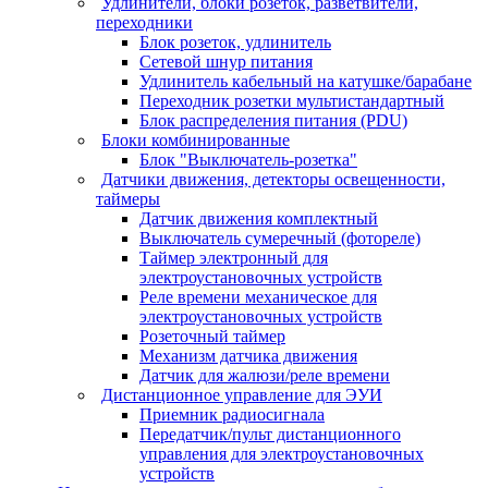
Удлинители, блоки розеток, разветвители,
переходники
Блок розеток, удлинитель
Сетевой шнур питания
Удлинитель кабельный на катушке/барабане
Переходник розетки мультистандартный
Блок распределения питания (PDU)
Блоки комбинированные
Блок "Выключатель-розетка"
Датчики движения, детекторы освещенности,
таймеры
Датчик движения комплектный
Выключатель сумеречный (фотореле)
Таймер электронный для
электроустановочных устройств
Реле времени механическое для
электроустановочных устройств
Розеточный таймер
Механизм датчика движения
Датчик для жалюзи/реле времени
Дистанционное управление для ЭУИ
Приемник радиосигнала
Передатчик/пульт дистанционного
управления для электроустановочных
устройств