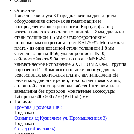
Отзывы
Описание
Навесные корпуса ST предназначены для защиты
оборудованияв системах автоматизации и
распределения электроэнергии. Корпус, фланец
изготавливаются из стали толщиной 1,2 мм, дверь из
стали толщиной 1,5 мм с атмосферостойким
порошковым покрытием, цвет RAL7035. Монтажная
плата - из оцинкованной стали толщиной 1,8 мм.
Степень защиты IP66, ударопрочность IK10,
сейсмостойкость 9 баллов по шкале MSK-64,
климатическое исполнение УХЛ1, ОМ2, ОМ3, группа
горючести Г1. Комплект поставки: корпус, дверь
реверсивная, монтажная плата с двунаправленной
разметкой, дверные рейки, поворотный замок 2 шт.,
сплошной фланец для ввода кабеля 1 шт., комплект
заземления без проводов, монтажные аксессуары.
Габариты 600x600x250 (ВхШхГ) мм.
Наличие
Громова (Громова 13в )
Под заказ
Олимпия (д.Кузнечиха ул. Промышленная 3)
Под заказ
Склад (г.Ярославль)