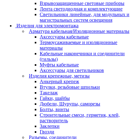
Взрывозащищенные световые приборы
Лента светодиодная и комплектующие
Светильники линейные, для модульных и
магистральных систем освещения
Изделия для электромонтажа
Арматура кабельная/Изоляционные материалы
Аксессуары кабельные
Термоусаживаемые и изоляционные
материалы
Кабельные наконечники и соединители
(гильзы)
Муфты кабельные
Аксессуары для светильников
Изделия крепежные, метизы
Анкерный крепеж
Втулки, резьбовые шпильки
Такелаж
Гайки, шайбы
Дюбели, Шурупы, саморезы
Болты, винты
Строительные смеси, герметик, клей,
растворитель
Заклепки
Гвозди
Разъемы, соединители