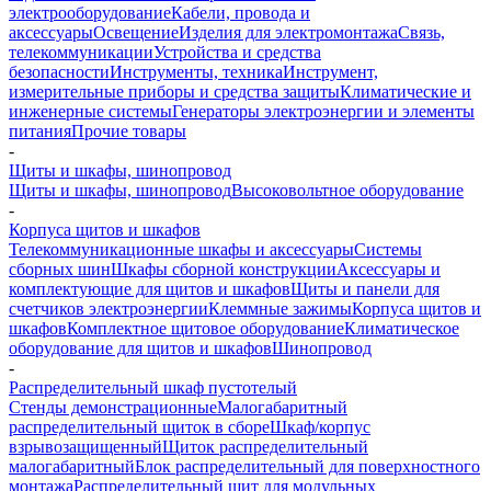
электрооборудование
Кабели, провода и
аксессуары
Освещение
Изделия для электромонтажа
Связь,
телекоммуникации
Устройства и средства
безопасности
Инструменты, техника
Инструмент,
измерительные приборы и средства защиты
Климатические и
инженерные системы
Генераторы электроэнергии и элементы
питания
Прочие товары
-
Щиты и шкафы, шинопровод
Щиты и шкафы, шинопровод
Высоковольтное оборудование
-
Корпуса щитов и шкафов
Телекоммуникационные шкафы и аксессуары
Системы
сборных шин
Шкафы сборной конструкции
Аксессуары и
комплектующие для щитов и шкафов
Щиты и панели для
счетчиков электроэнергии
Клеммные зажимы
Корпуса щитов и
шкафов
Комплектное щитовое оборудование
Климатическое
оборудование для щитов и шкафов
Шинопровод
-
Распределительный шкаф пустотелый
Стенды демонстрационные
Малогабаритный
распределительный щиток в сборе
Шкаф/корпус
взрывозащищенный
Щиток распределительный
малогабаритный
Блок распределительный для поверхностного
монтажа
Распределительный щит для модульных