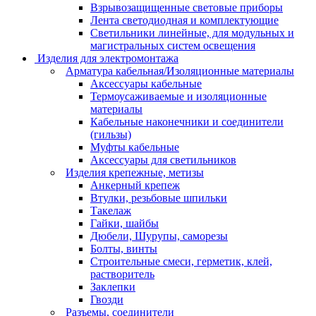
Взрывозащищенные световые приборы
Лента светодиодная и комплектующие
Светильники линейные, для модульных и
магистральных систем освещения
Изделия для электромонтажа
Арматура кабельная/Изоляционные материалы
Аксессуары кабельные
Термоусаживаемые и изоляционные
материалы
Кабельные наконечники и соединители
(гильзы)
Муфты кабельные
Аксессуары для светильников
Изделия крепежные, метизы
Анкерный крепеж
Втулки, резьбовые шпильки
Такелаж
Гайки, шайбы
Дюбели, Шурупы, саморезы
Болты, винты
Строительные смеси, герметик, клей,
растворитель
Заклепки
Гвозди
Разъемы, соединители