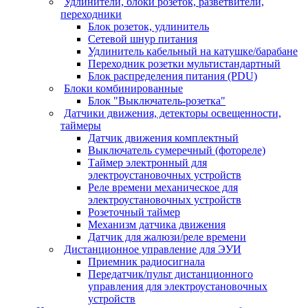
Удлинители, блоки розеток, разветвители,
переходники
Блок розеток, удлинитель
Сетевой шнур питания
Удлинитель кабельный на катушке/барабане
Переходник розетки мультистандартный
Блок распределения питания (PDU)
Блоки комбинированные
Блок "Выключатель-розетка"
Датчики движения, детекторы освещенности,
таймеры
Датчик движения комплектный
Выключатель сумеречный (фотореле)
Таймер электронный для
электроустановочных устройств
Реле времени механическое для
электроустановочных устройств
Розеточный таймер
Механизм датчика движения
Датчик для жалюзи/реле времени
Дистанционное управление для ЭУИ
Приемник радиосигнала
Передатчик/пульт дистанционного
управления для электроустановочных
устройств