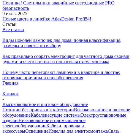
Новинка! Светильники аварийные светодиодные PRO
безопасность
9 июля 2025
Новые цвета в линейке AtlasDesign Profi54!
Статьи
Все статьи
Виды цоколей лампочек для дома: полная классификация,
размеры и советы по выбору
Как правильно собрать электрощит для частного дома своими
руками: из чего состоит и пошаговая схема монтажа
Почему часто перегорают лампочки в квартире и люстре:
основные причины и способы решения
Главная
-
Каталог
-
Высоковольтное и щитовое оборудование
Позиции без привязки к категории
Высоковольтное и щитовое
оборудование
Кабеленесущие системы
Электроустановочные
изделия
Низковольтное и промышленное
электрооборудование
Кабели, провода и
аксессуары
Освещение
Изделия для электромонтажа
Связь,