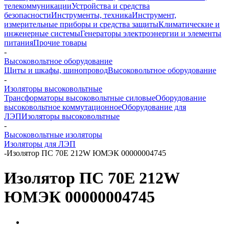
телекоммуникации
Устройства и средства
безопасности
Инструменты, техника
Инструмент,
измерительные приборы и средства защиты
Климатические и
инженерные системы
Генераторы электроэнергии и элементы
питания
Прочие товары
-
Высоковольтное оборудование
Щиты и шкафы, шинопровод
Высоковольтное оборудование
-
Изоляторы высоковольтные
Трансформаторы высоковольтные силовые
Оборудование
высоковольтное коммутационное
Оборудование для
ЛЭП
Изоляторы высоковольтные
-
Высоковольтные изоляторы
Изоляторы для ЛЭП
-
Изолятор ПС 70Е 212W ЮМЭК 00000004745
Изолятор ПС 70Е 212W
ЮМЭК 00000004745