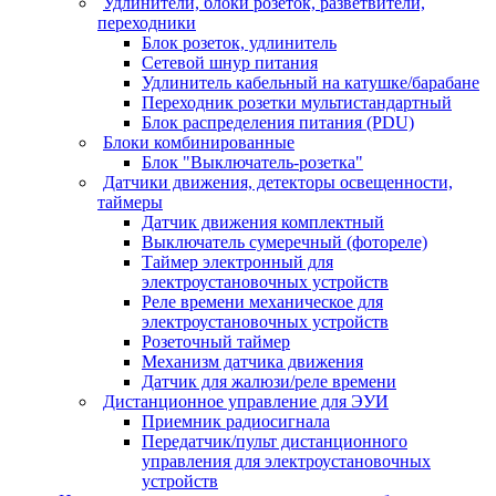
Удлинители, блоки розеток, разветвители,
переходники
Блок розеток, удлинитель
Сетевой шнур питания
Удлинитель кабельный на катушке/барабане
Переходник розетки мультистандартный
Блок распределения питания (PDU)
Блоки комбинированные
Блок "Выключатель-розетка"
Датчики движения, детекторы освещенности,
таймеры
Датчик движения комплектный
Выключатель сумеречный (фотореле)
Таймер электронный для
электроустановочных устройств
Реле времени механическое для
электроустановочных устройств
Розеточный таймер
Механизм датчика движения
Датчик для жалюзи/реле времени
Дистанционное управление для ЭУИ
Приемник радиосигнала
Передатчик/пульт дистанционного
управления для электроустановочных
устройств