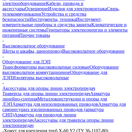
электрооборудование
Кабели, провода и
аксессуары
Освещение
Изделия для электромонтажа
Связь,
телекоммуникации
Устройства и средства
безопасности
Инструменты, техника
Инструмент,
измерительные приборы и средства защиты
Климатические и
инженерные системы
Генераторы электроэнергии и элементы
питания
Прочие товары
-
Высоковольтное оборудование
Щиты и шкафы, шинопровод
Высоковольтное оборудование
-
Оборудование для ЛЭП
Трансформаторы высоковольтные силовые
Оборудование
высоковольтное коммутационное
Оборудование для
ЛЭП
Изоляторы высоковольтные
-
Аксессуары для опоры линии электропередач
Траверсы для опоры линии электропередач
Арматура
линейно-сцепная
Металлоконструкции и опоры для
ЛЭП
Арматура для неизолированных проводов
Арматура для
самонесущих изолированных проводов (арматура
СИП)
Арматура для проводов линии
электропередач
Аксессуары для траверсы опоры линии
электропередач
-
Хомут для крепления труб Х-60 У2 (ТУ 36-1107-80)