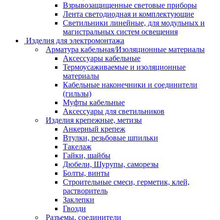
Взрывозащищенные световые приборы
Лента светодиодная и комплектующие
Светильники линейные, для модульных и
магистральных систем освещения
Изделия для электромонтажа
Арматура кабельная/Изоляционные материалы
Аксессуары кабельные
Термоусаживаемые и изоляционные
материалы
Кабельные наконечники и соединители
(гильзы)
Муфты кабельные
Аксессуары для светильников
Изделия крепежные, метизы
Анкерный крепеж
Втулки, резьбовые шпильки
Такелаж
Гайки, шайбы
Дюбели, Шурупы, саморезы
Болты, винты
Строительные смеси, герметик, клей,
растворитель
Заклепки
Гвозди
Разъемы, соединители